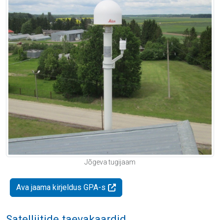
Jõgeva tugijaam
Ava jaama kirjeldus GPA-s
Satelliitide taevakaardid