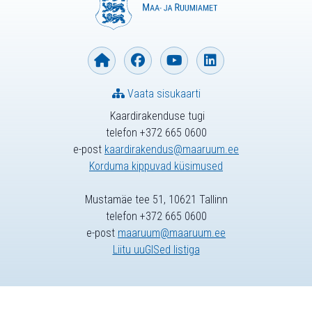
Vaata sisukaarti
Kaardirakenduse tugi
telefon +372 665 0600
e-post
kaardirakendus@maaruum.ee
Korduma kippuvad küsimused
Mustamäe tee 51, 10621 Tallinn
telefon +372 665 0600
e-post
maaruum@maaruum.ee
Liitu uuGISed listiga