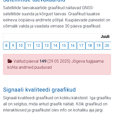
Satelliitide taevakaartide graafikud näitavad GNSS-
satelliitide suunda ja kõrgust taevas. Graafikud luuakse
eelneva ööpäeva andmete põhjal. Kuupäevade paneelist on
võimalik valida ja vaadata viimase 30 päeva graafikuid.
Juuli
8
9
10
11
12
13
14
15
16
17
18
19
20
Valitud päeval
149
(29.05.2025) Jõgeva tugijaama
kohta andmed puuduvad
Signaali kvaliteedi graafikud
Signaali kvaliteedi graafikuid on kokku kaksteist. Iga graafiku
all on selgitus, mida antud graafik näitab. Kõik graafikud on
interaktiivsed ja graafikutel olev info on kohaliku aja järgi.