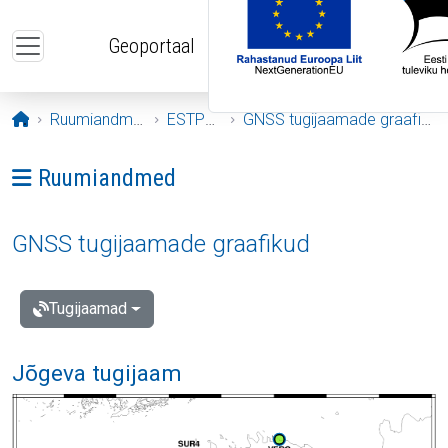
Liigu edasi põhisisu juurde
Geoportaal
Avaleht
Ruumiandmed
ESTPOS
GNSS tugijaamade graafikud
Ava menüü: Ruumiandmed
Ruumiandmed
GNSS tugijaamade graafikud
Tugijaamad
Jõgeva tugijaam