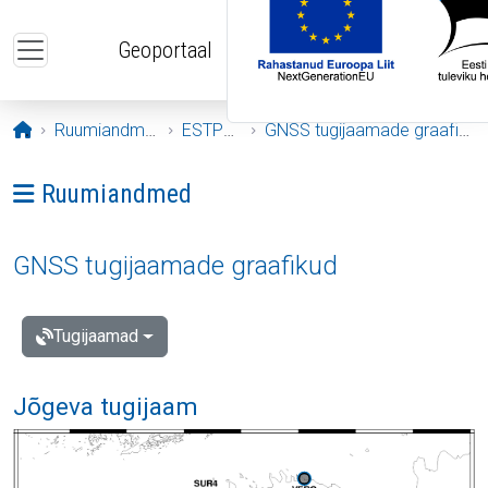
Liigu edasi põhisisu juurde
Geoportaal
Avaleht
Ruumiandmed
ESTPOS
GNSS tugijaamade graafikud
Ava menüü: Ruumiandmed
Ruumiandmed
GNSS tugijaamade graafikud
Tugijaamad
Jõgeva tugijaam