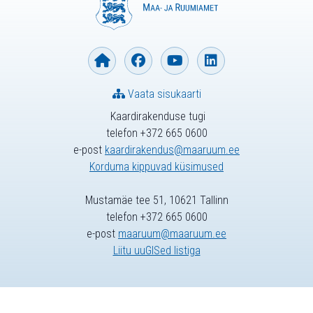
Vaata sisukaarti
Kaardirakenduse tugi
telefon +372 665 0600
e-post
kaardirakendus@maaruum.ee
Korduma kippuvad küsimused
Mustamäe tee 51, 10621 Tallinn
telefon +372 665 0600
e-post
maaruum@maaruum.ee
Liitu uuGISed listiga