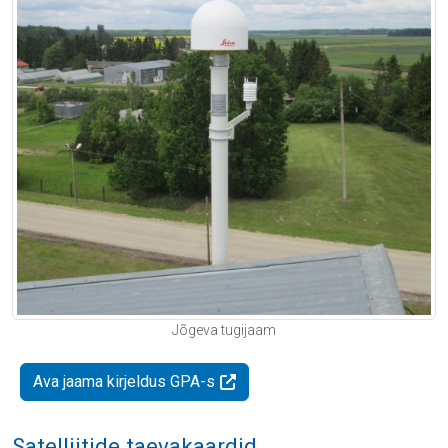
Jõgeva tugijaam
Ava jaama kirjeldus GPA-s
Satelliitide taevakaardid