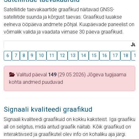
Satelliitide taevakaartide graafikud näitavad GNSS-
satelliitide suunda ja kõrgust taevas. Graafikud luuakse
eelneva ööpäeva andmete põhjal. Kuupäevade paneelist on
võimalik valida ja vaadata viimase 30 päeva graafikuid.
Juu
6
7
8
9
10
11
12
13
14
15
16
17
18
19
Valitud päeval
149
(29.05.2026) Jõgeva tugijaama
kohta andmed puuduvad
Signaali kvaliteedi graafikud
Signaali kvaliteedi graafikuid on kokku kaksteist. Iga graafiku
all on selgitus, mida antud graafik näitab. Kõik graafikud on
interaktiivsed ja graafikutel olev info on kohaliku aja järgi.