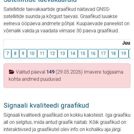
Satelliitide taevakaartide graafikud näitavad GNSS-
satelliitide suunda ja kõrgust taevas. Graafikud luuakse
eelneva ööpäeva andmete põhjal. Kuupäevade paneelist on
võimalik valida ja vaadata viimase 30 päeva graafikuid.
Juuli
7
8
9
10
11
12
13
14
15
16
17
18
19
2
Valitud päeval
149
(29.05.2026) Imavere tugijaama
kohta andmed puuduvad
Signaali kvaliteedi graafikud
Signaali kvaliteedi graafikuid on kokku kaksteist. Iga graafiku
all on selgitus, mida antud graafik näitab. Kõik graafikud on
interaktiivsed ja graafikutel olev info on kohaliku aja järgi.