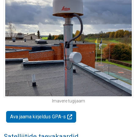
Imavere tugijaam
Ava jaama kirjeldus GPA-s
Satelliitide taevakaardid