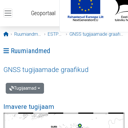
Liigu edasi põhisisu juurde
Geoportaal
Avaleht
Ruumiandmed
ESTPOS
GNSS tugijaamade graafikud
Ava menüü: Ruumiandmed
Ruumiandmed
GNSS tugijaamade graafikud
Tugijaamad
Imavere tugijaam