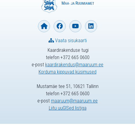
Vaata sisukaarti
Kaardirakenduse tugi
telefon +372 665 0600
e-post
kaardirakendus@maaruum.ee
Korduma kippuvad küsimused
Mustamäe tee 51, 10621 Tallinn
telefon +372 665 0600
e-post
maaruum@maaruum.ee
Liitu uuGISed listiga