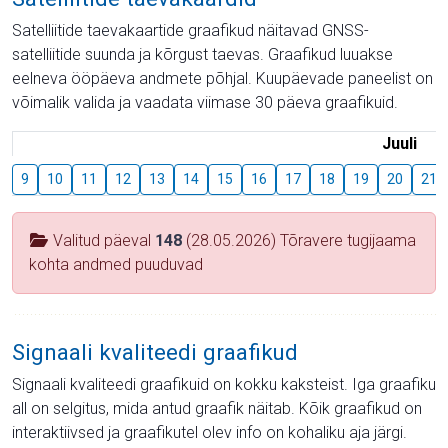
Satelliitide taevakaartide graafikud näitavad GNSS-
satelliitide suunda ja kõrgust taevas. Graafikud luuakse
eelneva ööpäeva andmete põhjal. Kuupäevade paneelist on
võimalik valida ja vaadata viimase 30 päeva graafikuid.
Juuli
9
10
11
12
13
14
15
16
17
18
19
20
21
Valitud päeval
148
(28.05.2026) Tõravere tugijaama
kohta andmed puuduvad
Signaali kvaliteedi graafikud
Signaali kvaliteedi graafikuid on kokku kaksteist. Iga graafiku
all on selgitus, mida antud graafik näitab. Kõik graafikud on
interaktiivsed ja graafikutel olev info on kohaliku aja järgi.