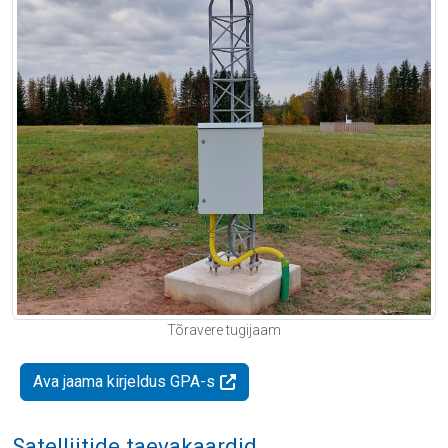
Tõravere tugijaam
Ava jaama kirjeldus GPA-s
Satelliitide taevakaardid