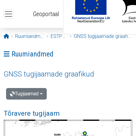
Liigu edasi põhisisu juurde
Geoportaal
Avaleht
Ruumiandmed
ESTPOS
GNSS tugijaamade graafikud
Ava menüü: Ruumiandmed
Ruumiandmed
GNSS tugijaamade graafikud
Tugijaamad
Tõravere tugijaam