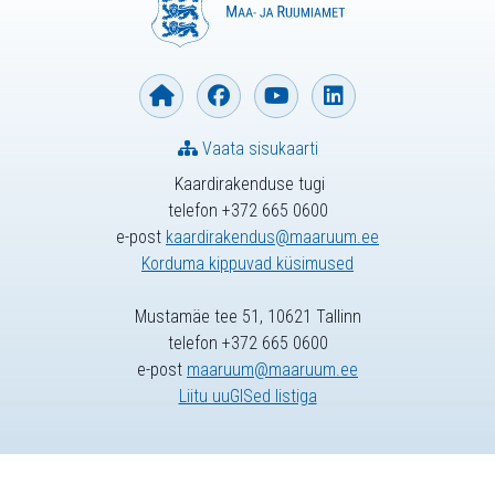
Vaata sisukaarti
Kaardirakenduse tugi
telefon +372 665 0600
e-post
kaardirakendus@maaruum.ee
Korduma kippuvad küsimused
Mustamäe tee 51, 10621 Tallinn
telefon +372 665 0600
e-post
maaruum@maaruum.ee
Liitu uuGISed listiga