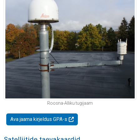
Roosna-Alliku tugijaam
Ava jaama kirjeldus GPA-s
Satelliitide taevakaardid