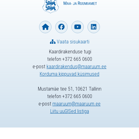
Vaata sisukaarti
Kaardirakenduse tugi
telefon +372 665 0600
e-post
kaardirakendus@maaruum.ee
Korduma kippuvad küsimused
Mustamäe tee 51, 10621 Tallinn
telefon +372 665 0600
e-post
maaruum@maaruum.ee
Liitu uuGISed listiga