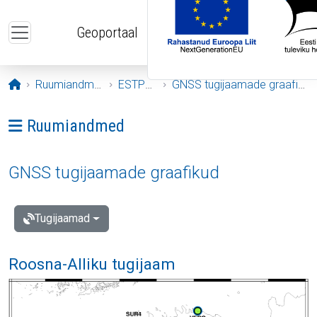
Liigu edasi põhisisu juurde
Geoportaal
Avaleht
Ruumiandmed
ESTPOS
GNSS tugijaamade graafikud
Ava menüü: Ruumiandmed
Ruumiandmed
GNSS tugijaamade graafikud
Tugijaamad
Roosna-Alliku tugijaam