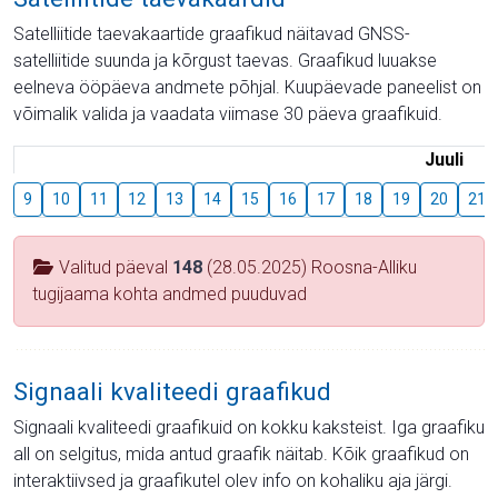
Satelliitide taevakaartide graafikud näitavad GNSS-
satelliitide suunda ja kõrgust taevas. Graafikud luuakse
eelneva ööpäeva andmete põhjal. Kuupäevade paneelist on
võimalik valida ja vaadata viimase 30 päeva graafikuid.
Juuli
9
10
11
12
13
14
15
16
17
18
19
20
21
Valitud päeval
148
(28.05.2025) Roosna-Alliku
tugijaama kohta andmed puuduvad
Signaali kvaliteedi graafikud
Signaali kvaliteedi graafikuid on kokku kaksteist. Iga graafiku
all on selgitus, mida antud graafik näitab. Kõik graafikud on
interaktiivsed ja graafikutel olev info on kohaliku aja järgi.