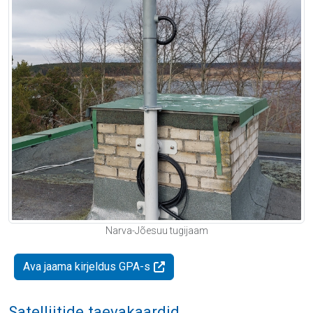
Narva-Jõesuu tugijaam
Ava jaama kirjeldus GPA-s
Satelliitide taevakaardid