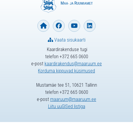
Vaata sisukaarti
Kaardirakenduse tugi
telefon +372 665 0600
e-post
kaardirakendus@maaruum.ee
Korduma kippuvad küsimused
Mustamäe tee 51, 10621 Tallinn
telefon +372 665 0600
e-post
maaruum@maaruum.ee
Liitu uuGISed listiga