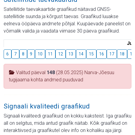
Satelliitide taevakaartide graafikud näitavad GNSS-
satelliitide suunda ja kõrgust taevas. Graafikud luuakse
eelneva ööpäeva andmete põhjal. Kuupäevade paneelist on
võimalik valida ja vaadata viimase 30 päeva graafikuid.
Juu
6
7
8
9
10
11
12
13
14
15
16
17
18
19
Valitud päeval
148
(28.05.2025) Narva-Jõesuu
tugijaama kohta andmed puuduvad
Signaali kvaliteedi graafikud
Signaali kvaliteedi graafikuid on kokku kaksteist. Iga graafiku
all on selgitus, mida antud graafik näitab. Kõik graafikud on
interaktiivsed ja graafikutel olev info on kohaliku aja järgi.