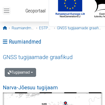
Liigu edasi põhisisu juurde
Geoportaal
Avaleht
Ruumiandmed
ESTPOS
GNSS tugijaamade graafikud
Ava menüü: Ruumiandmed
Ruumiandmed
GNSS tugijaamade graafikud
Tugijaamad
Narva-Jõesuu tugijaam