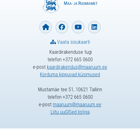
Vaata sisukaarti
Kaardirakenduse tugi
telefon +372 665 0600
e-post
kaardirakendus@maaruum.ee
Korduma kippuvad küsimused
Mustamäe tee 51, 10621 Tallinn
telefon +372 665 0600
e-post
maaruum@maaruum.ee
Liitu uuGISed listiga