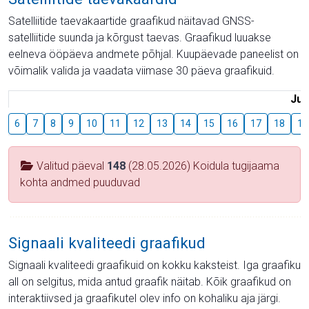
Satelliitide taevakaartide graafikud näitavad GNSS-
satelliitide suunda ja kõrgust taevas. Graafikud luuakse
eelneva ööpäeva andmete põhjal. Kuupäevade paneelist on
võimalik valida ja vaadata viimase 30 päeva graafikuid.
Juu
6
7
8
9
10
11
12
13
14
15
16
17
18
19
Valitud päeval
148
(28.05.2026) Koidula tugijaama
kohta andmed puuduvad
Signaali kvaliteedi graafikud
Signaali kvaliteedi graafikuid on kokku kaksteist. Iga graafiku
all on selgitus, mida antud graafik näitab. Kõik graafikud on
interaktiivsed ja graafikutel olev info on kohaliku aja järgi.