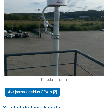
Koidula tugijaam
Ava jaama kirjeldus GPA-s
Satelliitide taevakaardid