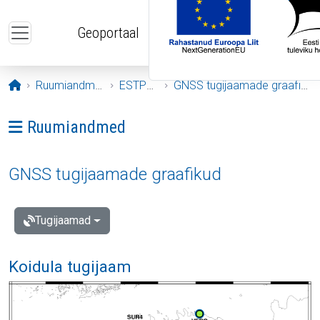
Liigu edasi põhisisu juurde
Geoportaal
Avaleht
Ruumiandmed
ESTPOS
GNSS tugijaamade graafikud
Ava menüü: Ruumiandmed
Ruumiandmed
GNSS tugijaamade graafikud
Tugijaamad
Koidula tugijaam