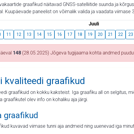
aevakaartide graafikud näitavad GNSS-satelliitide suunda ja kõr
l. Kuupäevade paneelist on võimalik valida ja vaadata viimase 3
Juuli
0
11
12
13
14
15
16
17
18
19
20
21
22
23
päeval
148
(28.05.2025) Jõgeva tugijaama kohta andmed puud
i kvaliteedi graafikud
teedi graafikuid on kokku kaksteist. Iga graafiku all on selgitus, 
ja graafikutel olev info on kohaliku aja järgi.
a graafikud
fikud kuvavad viimase tunni aja andmeid ning uuenevad iga minut