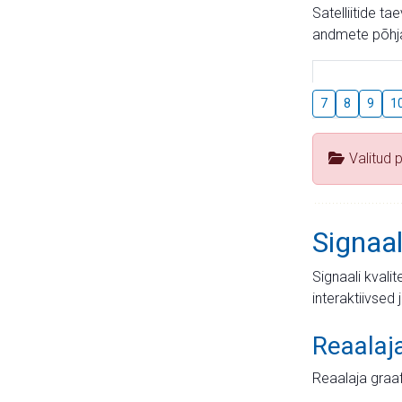
Satelliitide t
andmete põhja
7
8
9
1
Valitud 
Signaal
Signaali kvali
interaktiivsed 
Reaalaj
Reaalaja graa