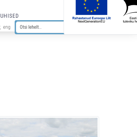
JUHISED
t
eng
Otsi