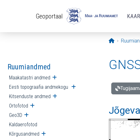
Liigu edasi põhisisu juurde
Geoportaal
KAA
Avaleht
Ruumia
GNSS 
Ruumiandmed
Maakatastri andmed
Ava alammenüü
Eesti topograafia andmekogu
Ava alammenüü
Tugijaam
Kitsenduste andmed
Ava alammenüü
Ortofotod
Ava alammenüü
Jõgeva
Geo3D
Ava alammenüü
Kaldaerofotod
Kõrgusandmed
Ava alammenüü