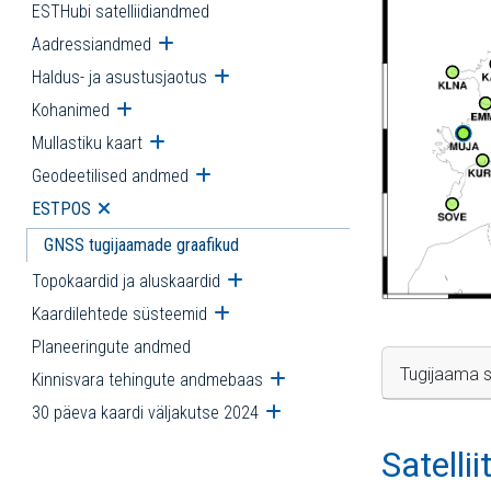
ESTHubi satelliidiandmed
Aadressiandmed
Ava alammenüü
Haldus- ja asustusjaotus
Ava alammenüü
Kohanimed
Ava alammenüü
Mullastiku kaart
Ava alammenüü
Geodeetilised andmed
Ava alammenüü
ESTPOS
Ava alammenüü
GNSS tugijaamade graafikud
Topokaardid ja aluskaardid
Ava alammenüü
Kaardilehtede süsteemid
Ava alammenüü
Planeeringute andmed
Tugijaama s
Kinnisvara tehingute andmebaas
Ava alammenüü
30 päeva kaardi väljakutse 2024
Ava alammenüü
Satelli