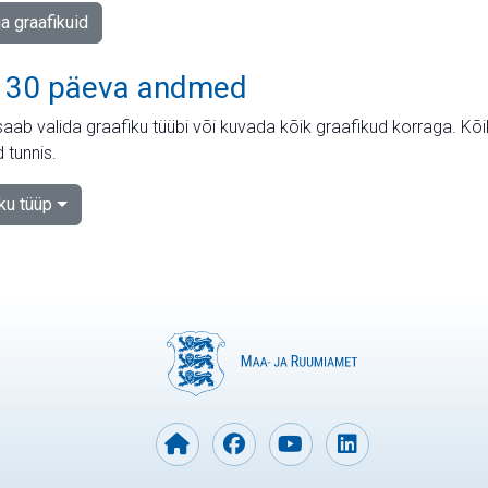
ja graafikuid
 30 päeva andmed
aab valida graafiku tüübi või kuvada kõik graafikud korraga. Kõ
 tunnis.
iku tüüp