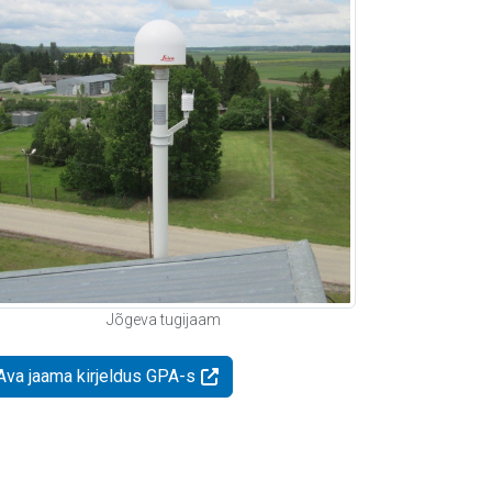
Jõgeva tugijaam
Ava jaama kirjeldus GPA-s