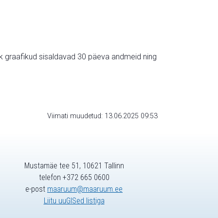
ik graafikud sisaldavad 30 päeva andmeid ning
Viimati muudetud: 13.06.2025 09:53
Mustamäe tee 51, 10621 Tallinn
telefon +372 665 0600
e-post
maaruum@maaruum.ee
Liitu uuGISed listiga