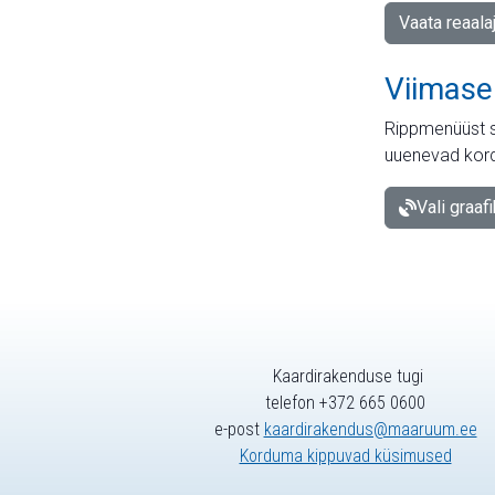
Vaata reaala
Viimase
Rippmenüüst s
uuenevad kord
Vali graaf
Kaardirakenduse tugi
telefon +372 665 0600
e-post
kaardirakendus@maaruum.ee
Korduma kippuvad küsimused