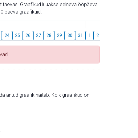
gust taevas. Graafikud luuakse eelneva ööpäeva
0 päeva graafikuid.
August
24
25
26
27
28
29
30
31
1
2
3
4
5
6
uvad
mida antud graafik näitab. Kõik graafikud on
.