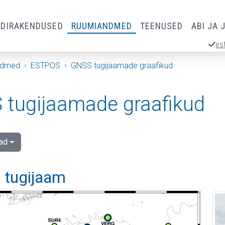
RDIRAKENDUSED
RUUMIANDMED
TEENUSED
ABI JA 
es
ndmed
ESTPOS
GNSS tugijaamade graafikud
tugijaamade graafikud
ad
 tugijaam