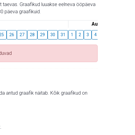
gust taevas. Graafikud luuakse eelneva ööpäeva
0 päeva graafikuid.
August
25
26
27
28
29
30
31
1
2
3
4
5
6
7
8
duvad
mida antud graafik näitab. Kõik graafikud on
.