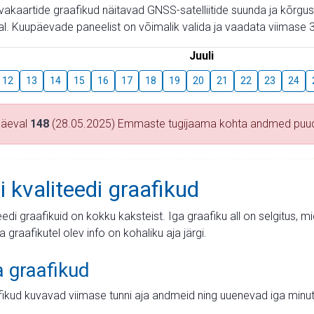
aevakaartide graafikud näitavad GNSS-satelliitide suunda ja kõr
l. Kuupäevade paneelist on võimalik valida ja vaadata viimase 3
Juuli
12
13
14
15
16
17
18
19
20
21
22
23
24
päeval
148
(28.05.2025) Emmaste tugijaama kohta andmed puu
i kvaliteedi graafikud
teedi graafikuid on kokku kaksteist. Iga graafiku all on selgitus, 
ja graafikutel olev info on kohaliku aja järgi.
a graafikud
fikud kuvavad viimase tunni aja andmeid ning uuenevad iga minut