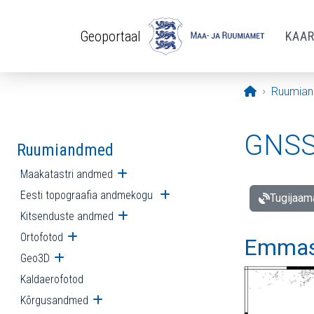
Liigu edasi põhisisu juurde
Geoportaal
KAA
Avaleht
Ruumia
GNSS 
Ruumiandmed
Maakatastri andmed
Ava alammenüü
Eesti topograafia andmekogu
Ava alammenüü
Tugijaam
Kitsenduste andmed
Ava alammenüü
Ortofotod
Ava alammenüü
Emmast
Geo3D
Ava alammenüü
Kaldaerofotod
Kõrgusandmed
Ava alammenüü