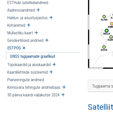
ESTHubi satelliidiandmed
Aadressiandmed
Ava alammenüü
Haldus- ja asustusjaotus
Ava alammenüü
Kohanimed
Ava alammenüü
Mullastiku kaart
Ava alammenüü
Geodeetilised andmed
Ava alammenüü
ESTPOS
Ava alammenüü
GNSS tugijaamade graafikud
Topokaardid ja aluskaardid
Ava alammenüü
Kaardilehtede süsteemid
Ava alammenüü
Planeeringute andmed
Tugijaama s
Kinnisvara tehingute andmebaas
Ava alammenüü
30 päeva kaardi väljakutse 2024
Ava alammenüü
Satelli