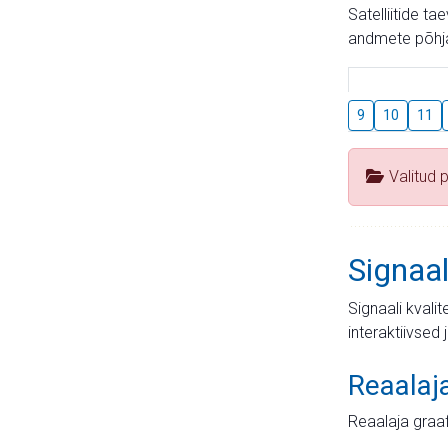
Satelliitide t
andmete põhja
9
10
11
Valitud 
Signaal
Signaali kvali
interaktiivsed 
Reaalaj
Reaalaja graa