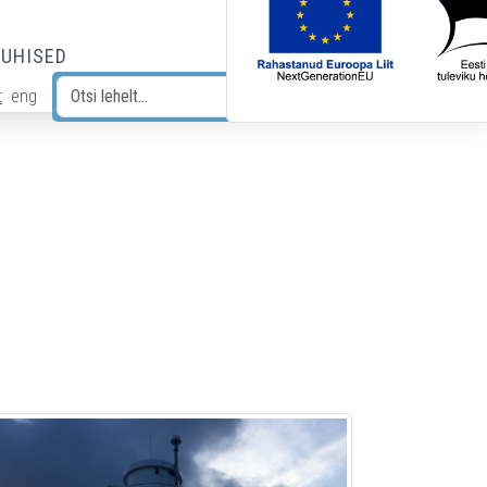
JUHISED
t
eng
Otsi