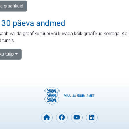
ja graafikuid
 30 päeva andmed
aab valida graafiku tüübi või kuvada kõik graafikud korraga. Kõ
 tunnis.
iku tüüp