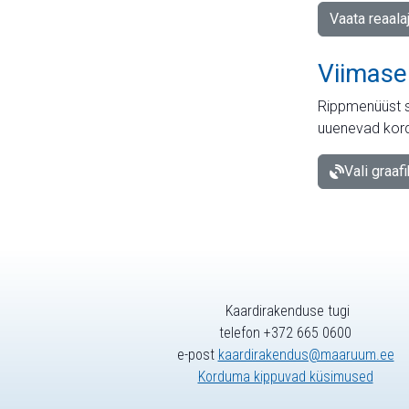
Vaata reaala
Viimase
Rippmenüüst s
uuenevad kord
Vali graaf
Kaardirakenduse tugi
telefon +372 665 0600
e-post
kaardirakendus@maaruum.ee
Korduma kippuvad küsimused