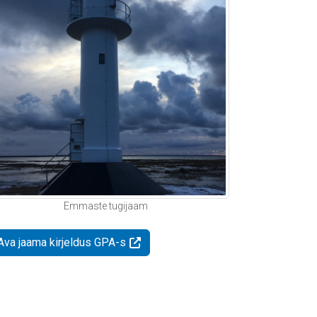
Emmaste tugijaam
Ava jaama kirjeldus GPA-s