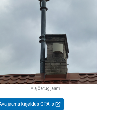
Alajõe tugijaam
Ava jaama kirjeldus GPA-s