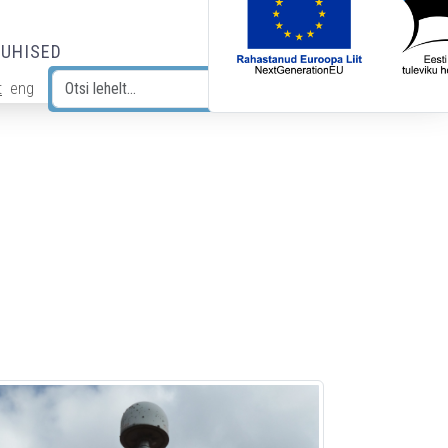
JUHISED
t
eng
Otsi