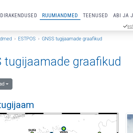
RDIRAKENDUSED
RUUMIANDMED
TEENUSED
ABI JA 
es
ndmed
ESTPOS
GNSS tugijaamade graafikud
tugijaamade graafikud
ad
 tugijaam