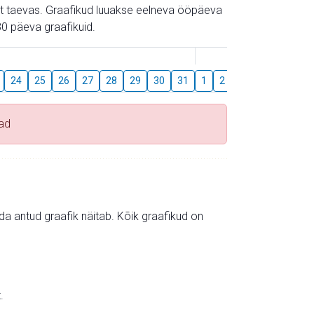
gust taevas. Graafikud luuakse eelneva ööpäeva
0 päeva graafikuid.
August
24
25
26
27
28
29
30
31
1
2
3
4
5
6
ad
mida antud graafik näitab. Kõik graafikud on
.