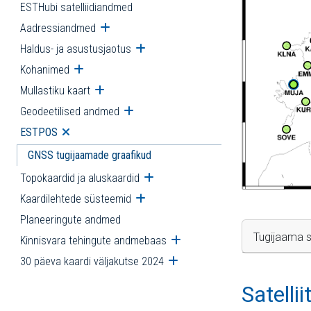
ESTHubi satelliidiandmed
Aadressiandmed
Ava alammenüü
Haldus- ja asustusjaotus
Ava alammenüü
Kohanimed
Ava alammenüü
Mullastiku kaart
Ava alammenüü
Geodeetilised andmed
Ava alammenüü
ESTPOS
Ava alammenüü
GNSS tugijaamade graafikud
Topokaardid ja aluskaardid
Ava alammenüü
Kaardilehtede süsteemid
Ava alammenüü
Planeeringute andmed
Tugijaama s
Kinnisvara tehingute andmebaas
Ava alammenüü
30 päeva kaardi väljakutse 2024
Ava alammenüü
Satelli