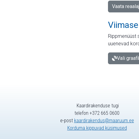
Vaata reaala
Viimase
Rippmenüüst s
uuenevad kord
Vali graaf
Kaardirakenduse tugi
telefon +372 665 0600
e-post
kaardirakendus@maaruum.ee
Korduma kippuvad küsimused