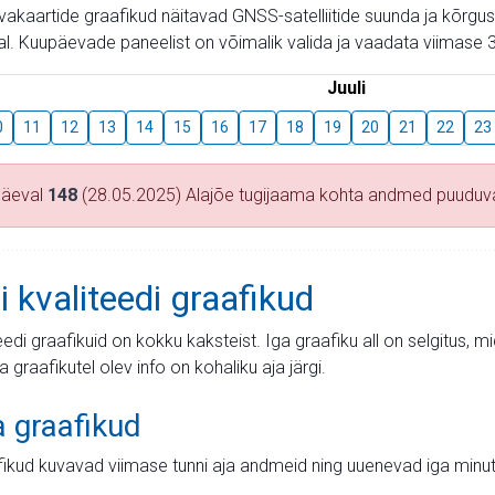
aevakaartide graafikud näitavad GNSS-satelliitide suunda ja kõr
l. Kuupäevade paneelist on võimalik valida ja vaadata viimase 3
Juuli
0
11
12
13
14
15
16
17
18
19
20
21
22
23
päeval
148
(28.05.2025) Alajõe tugijaama kohta andmed puuduv
i kvaliteedi graafikud
teedi graafikuid on kokku kaksteist. Iga graafiku all on selgitus, 
ja graafikutel olev info on kohaliku aja järgi.
a graafikud
fikud kuvavad viimase tunni aja andmeid ning uuenevad iga minut