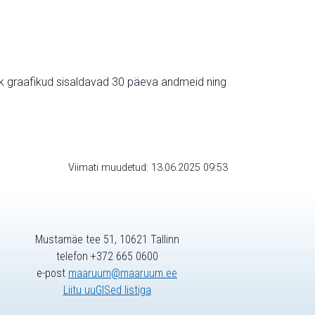
ik graafikud sisaldavad 30 päeva andmeid ning
Viimati muudetud: 13.06.2025 09:53
Mustamäe tee 51, 10621 Tallinn
telefon +372 665 0600
e-post
maaruum@maaruum.ee
Liitu uuGISed listiga