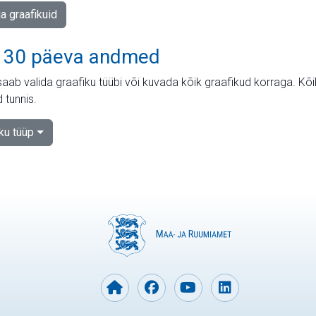
ja graafikuid
 30 päeva andmed
aab valida graafiku tüübi või kuvada kõik graafikud korraga. Kõ
 tunnis.
iku tüüp