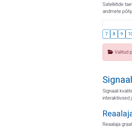
Satelliitide t
andmete põhja
7
8
9
1
Valitud 
Signaal
Signaali kvali
interaktiivsed 
Reaalaj
Reaalaja graa