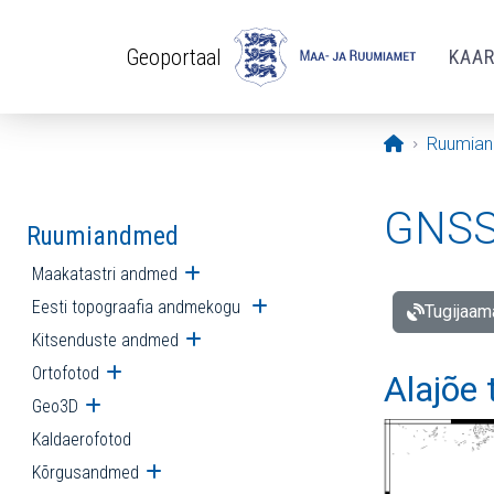
Liigu edasi põhisisu juurde
Geoportaal
KAA
Avaleht
Ruumia
GNSS 
Ruumiandmed
Maakatastri andmed
Ava alammenüü
Eesti topograafia andmekogu
Ava alammenüü
Tugijaam
Kitsenduste andmed
Ava alammenüü
Ortofotod
Ava alammenüü
Alajõe
Geo3D
Ava alammenüü
Kaldaerofotod
Kõrgusandmed
Ava alammenüü