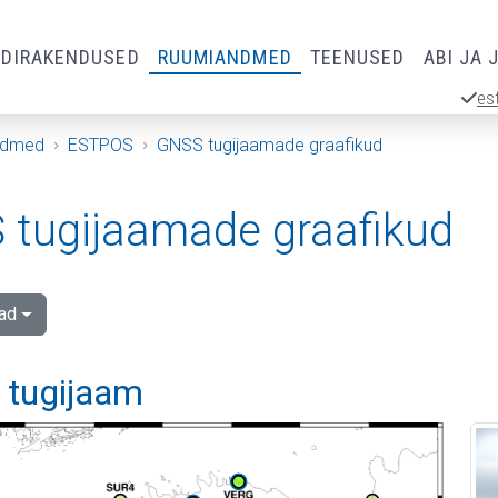
RDIRAKENDUSED
RUUMIANDMED
TEENUSED
ABI JA 
es
ndmed
ESTPOS
GNSS tugijaamade graafikud
tugijaamade graafikud
ad
i tugijaam