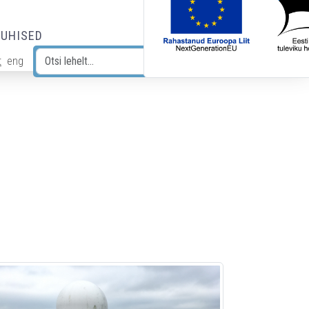
JUHISED
t
eng
Otsi