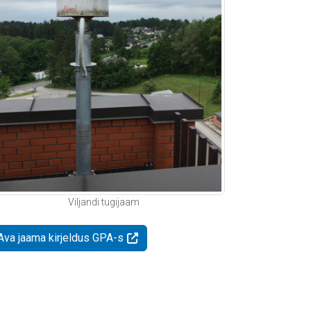
Viljandi tugijaam
Ava jaama kirjeldus GPA-s