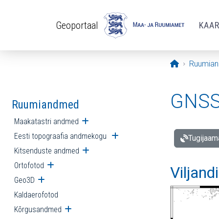
Liigu edasi põhisisu juurde
Geoportaal
KAA
Avaleht
Ruumia
GNSS 
Ruumiandmed
Maakatastri andmed
Ava alammenüü
Eesti topograafia andmekogu
Ava alammenüü
Tugijaam
Kitsenduste andmed
Ava alammenüü
Ortofotod
Ava alammenüü
Viljand
Geo3D
Ava alammenüü
Kaldaerofotod
Kõrgusandmed
Ava alammenüü