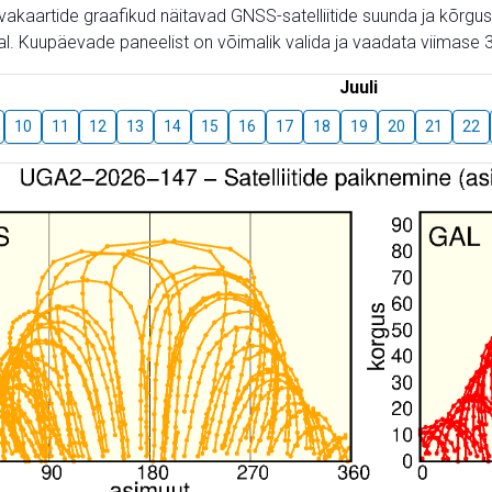
aevakaartide graafikud näitavad GNSS-satelliitide suunda ja kõr
l. Kuupäevade paneelist on võimalik valida ja vaadata viimase 3
Juuli
10
11
12
13
14
15
16
17
18
19
20
21
22