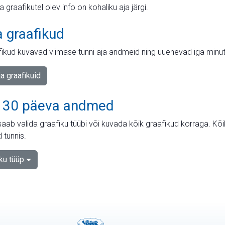
ja graafikutel olev info on kohaliku aja järgi.
a graafikud
fikud kuvavad viimase tunni aja andmeid ning uuenevad iga minut
ja graafikuid
 30 päeva andmed
aab valida graafiku tüübi või kuvada kõik graafikud korraga. Kõ
 tunnis.
iku tüüp