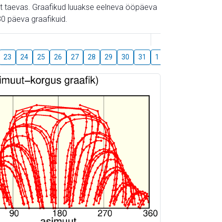
gust taevas. Graafikud luuakse eelneva ööpäeva
0 päeva graafikuid.
August
23
24
25
26
27
28
29
30
31
1
2
3
4
5