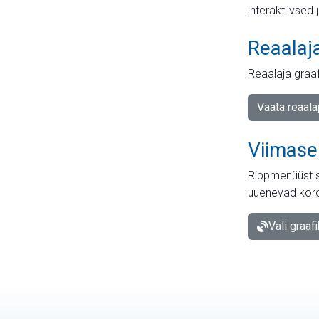
interaktiivsed 
Reaalaj
Reaalaja graa
Vaata reaala
Viimase
Rippmenüüst s
uuenevad kord
Vali graaf