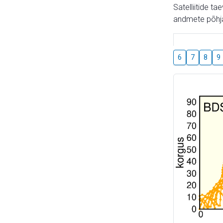
Satelliitide t
andmete põhja
6
7
8
9