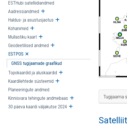
ESTHubi satelliidiandmed
Aadressiandmed
Ava alammenüü
Haldus- ja asustusjaotus
Ava alammenüü
Kohanimed
Ava alammenüü
Mullastiku kaart
Ava alammenüü
Geodeetilised andmed
Ava alammenüü
ESTPOS
Ava alammenüü
GNSS tugijaamade graafikud
Topokaardid ja aluskaardid
Ava alammenüü
Kaardilehtede süsteemid
Ava alammenüü
Planeeringute andmed
Tugijaama s
Kinnisvara tehingute andmebaas
Ava alammenüü
30 päeva kaardi väljakutse 2024
Ava alammenüü
Satelli