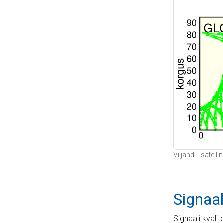
Viljandi - satell
Signaal
Signaali kvali