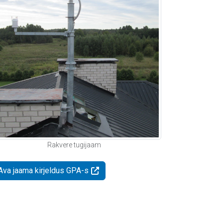
Rakvere tugijaam
Ava jaama kirjeldus GPA-s