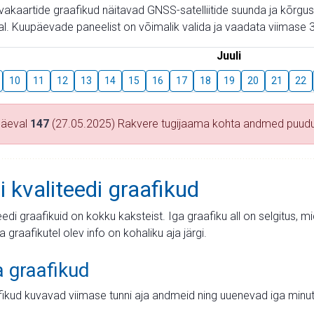
aevakaartide graafikud näitavad GNSS-satelliitide suunda ja kõr
l. Kuupäevade paneelist on võimalik valida ja vaadata viimase 3
Juuli
10
11
12
13
14
15
16
17
18
19
20
21
22
päeval
147
(27.05.2025) Rakvere tugijaama kohta andmed puud
i kvaliteedi graafikud
teedi graafikuid on kokku kaksteist. Iga graafiku all on selgitus, 
ja graafikutel olev info on kohaliku aja järgi.
a graafikud
fikud kuvavad viimase tunni aja andmeid ning uuenevad iga minut