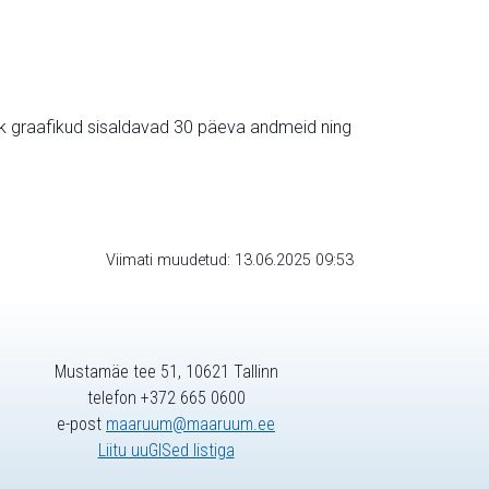
ik graafikud sisaldavad 30 päeva andmeid ning
Viimati muudetud: 13.06.2025 09:53
Mustamäe tee 51, 10621 Tallinn
telefon +372 665 0600
e-post
maaruum@maaruum.ee
Liitu uuGISed listiga