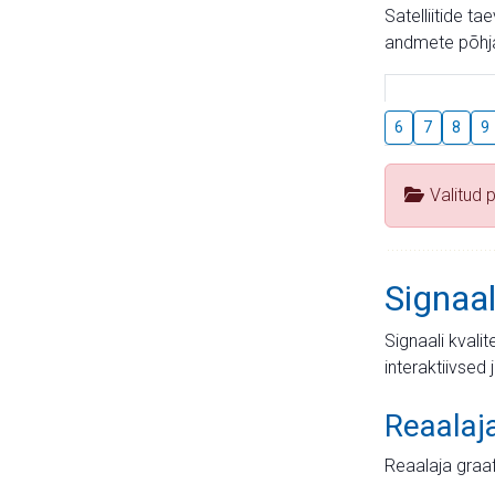
Satelliitide t
andmete põhja
6
7
8
9
Valitud 
Signaal
Signaali kvali
interaktiivsed 
Reaalaj
Reaalaja graa