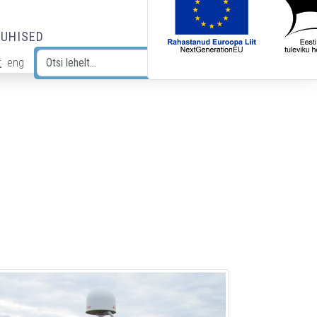
JUHISED
t
eng
Otsi