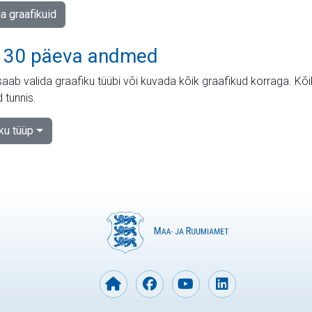
ja graafikuid
 30 päeva andmed
aab valida graafiku tüübi või kuvada kõik graafikud korraga. Kõ
 tunnis.
iku tüüp