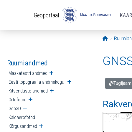
Liigu edasi põhisisu juurde
Geoportaal
KAA
Avaleht
Ruumia
GNSS 
Ruumiandmed
Maakatastri andmed
Ava alammenüü
Eesti topograafia andmekogu
Ava alammenüü
Tugijaam
Kitsenduste andmed
Ava alammenüü
Ortofotod
Ava alammenüü
Rakver
Geo3D
Ava alammenüü
Kaldaerofotod
Kõrgusandmed
Ava alammenüü