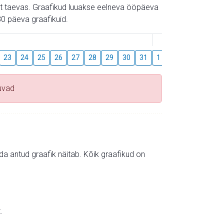
gust taevas. Graafikud luuakse eelneva ööpäeva
0 päeva graafikuid.
August
23
24
25
26
27
28
29
30
31
1
2
3
4
5
uvad
mida antud graafik näitab. Kõik graafikud on
.