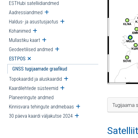
ESTHubi satelliidiandmed
Aadressiandmed
Ava alammenüü
Haldus- ja asustusjaotus
Ava alammenüü
Kohanimed
Ava alammenüü
Mullastiku kaart
Ava alammenüü
Geodeetilised andmed
Ava alammenüü
ESTPOS
Ava alammenüü
GNSS tugijaamade graafikud
Topokaardid ja aluskaardid
Ava alammenüü
Kaardilehtede süsteemid
Ava alammenüü
Planeeringute andmed
Tugijaama s
Kinnisvara tehingute andmebaas
Ava alammenüü
30 päeva kaardi väljakutse 2024
Ava alammenüü
Satelli