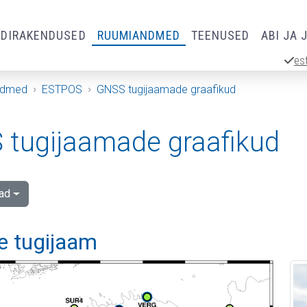
RDIRAKENDUSED
RUUMIANDMED
TEENUSED
ABI JA 
es
ndmed
ESTPOS
GNSS tugijaamade graafikud
tugijaamade graafikud
ad
e tugijaam