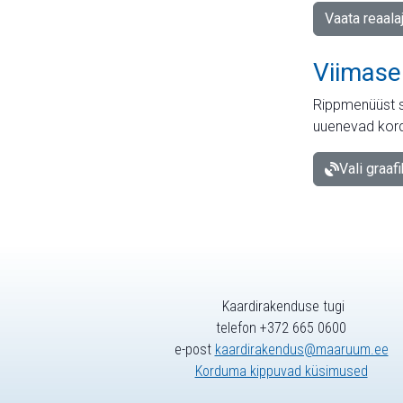
Vaata reaala
Viimase
Rippmenüüst s
uuenevad kord
Vali graaf
Kaardirakenduse tugi
telefon +372 665 0600
e-post
kaardirakendus@maaruum.ee
Korduma kippuvad küsimused