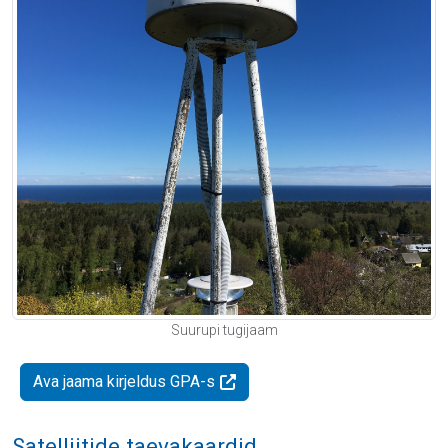
Suurupi tugijaam
Ava jaama kirjeldus GPA-s
Satelliitide taevakaardid