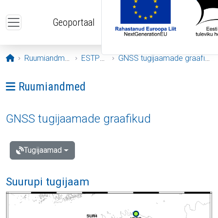
Liigu edasi põhisisu juurde
Geoportaal
Avaleht
Ruumiandmed
ESTPOS
GNSS tugijaamade graafikud
Ava menüü: Ruumiandmed
Ruumiandmed
GNSS tugijaamade graafikud
Tugijaamad
Suurupi tugijaam