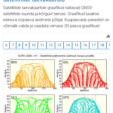
Satelliitide taevakaartide graafikud näitavad GNSS-
satelliitide suunda ja kõrgust taevas. Graafikud luuakse
eelneva ööpäeva andmete põhjal. Kuupäevade paneelist on
võimalik valida ja vaadata viimase 30 päeva graafikuid.
Juu
6
7
8
9
10
11
12
13
14
15
16
17
18
19