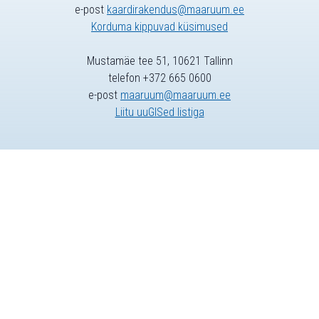
e-post
kaardirakendus@maaruum.ee
Korduma kippuvad küsimused
Mustamäe tee 51, 10621 Tallinn
telefon +372 665 0600
e-post
maaruum@maaruum.ee
Liitu uuGISed listiga