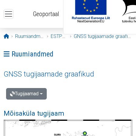
Liigu edasi põhisisu juurde
Geoportaal
Avaleht
Ruumiandmed
ESTPOS
GNSS tugijaamade graafikud
Ava menüü: Ruumiandmed
Ruumiandmed
GNSS tugijaamade graafikud
Tugijaamad
Mõisaküla tugijaam