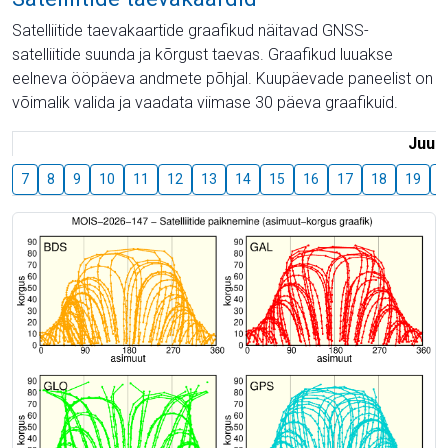
Satelliitide taevakaartide graafikud näitavad GNSS-
satelliitide suunda ja kõrgust taevas. Graafikud luuakse
eelneva ööpäeva andmete põhjal. Kuupäevade paneelist on
võimalik valida ja vaadata viimase 30 päeva graafikuid.
Juuli
7
8
9
10
11
12
13
14
15
16
17
18
19
2