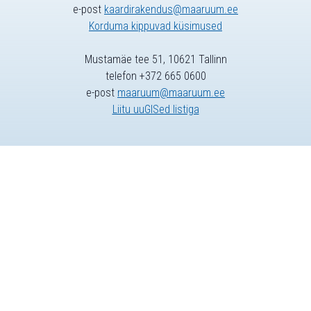
e-post
kaardirakendus@maaruum.ee
Korduma kippuvad küsimused
Mustamäe tee 51, 10621 Tallinn
telefon +372 665 0600
e-post
maaruum@maaruum.ee
Liitu uuGISed listiga