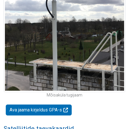
Mõisaküla tugijaam
Ava jaama kirjeldus GPA-s
Satelliitide taevakaardid