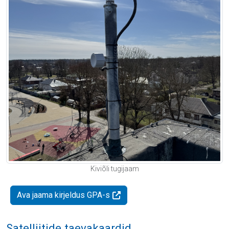
Kiviõli tugijaam
Ava jaama kirjeldus GPA-s
Satelliitide taevakaardid