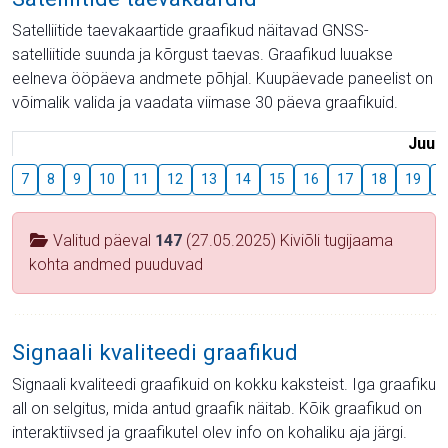
Satelliitide taevakaartide graafikud näitavad GNSS-
satelliitide suunda ja kõrgust taevas. Graafikud luuakse
eelneva ööpäeva andmete põhjal. Kuupäevade paneelist on
võimalik valida ja vaadata viimase 30 päeva graafikuid.
Juuli
7
8
9
10
11
12
13
14
15
16
17
18
19
2
Valitud päeval
147
(27.05.2025) Kiviõli tugijaama
kohta andmed puuduvad
Signaali kvaliteedi graafikud
Signaali kvaliteedi graafikuid on kokku kaksteist. Iga graafiku
all on selgitus, mida antud graafik näitab. Kõik graafikud on
interaktiivsed ja graafikutel olev info on kohaliku aja järgi.