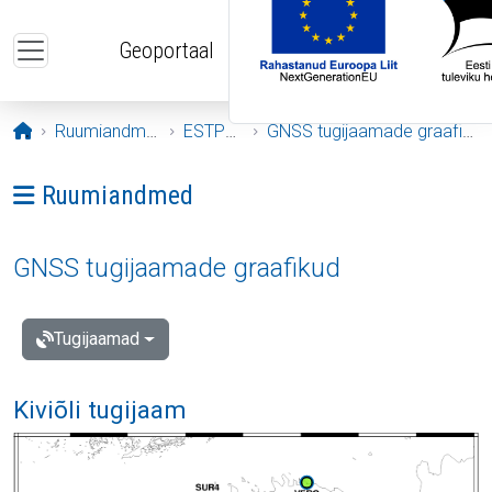
Liigu edasi põhisisu juurde
Geoportaal
Avaleht
Ruumiandmed
ESTPOS
GNSS tugijaamade graafikud
Ava menüü: Ruumiandmed
Ruumiandmed
GNSS tugijaamade graafikud
Tugijaamad
Kiviõli tugijaam