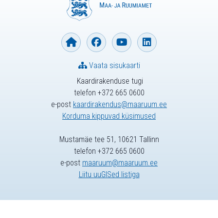
Vaata sisukaarti
Kaardirakenduse tugi
telefon +372 665 0600
e-post
kaardirakendus@maaruum.ee
Korduma kippuvad küsimused
Mustamäe tee 51, 10621 Tallinn
telefon +372 665 0600
e-post
maaruum@maaruum.ee
Liitu uuGISed listiga