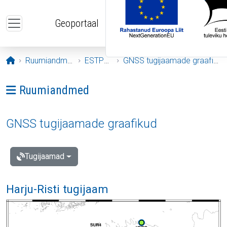
Liigu edasi põhisisu juurde
Geoportaal
Avaleht
Ruumiandmed
ESTPOS
GNSS tugijaamade graafikud
Ava menüü: Ruumiandmed
Ruumiandmed
GNSS tugijaamade graafikud
Tugijaamad
Harju-Risti tugijaam