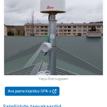
Harju-Risti tugijaam
Ava jaama kirjeldus GPA-s
Satelliitide taevakaardid