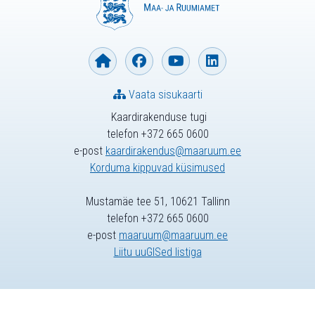
Vaata sisukaarti
Kaardirakenduse tugi
telefon +372 665 0600
e-post
kaardirakendus@maaruum.ee
Korduma kippuvad küsimused
Mustamäe tee 51, 10621 Tallinn
telefon +372 665 0600
e-post
maaruum@maaruum.ee
Liitu uuGISed listiga