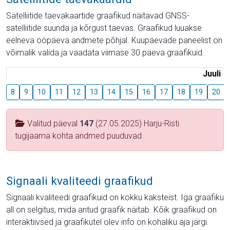
Satelliitide taevakaartide graafikud näitavad GNSS-
satelliitide suunda ja kõrgust taevas. Graafikud luuakse
eelneva ööpäeva andmete põhjal. Kuupäevade paneelist on
võimalik valida ja vaadata viimase 30 päeva graafikuid.
Juuli
8
9
10
11
12
13
14
15
16
17
18
19
20
Valitud päeval
147
(27.05.2025) Harju-Risti
tugijaama kohta andmed puuduvad
Signaali kvaliteedi graafikud
Signaali kvaliteedi graafikuid on kokku kaksteist. Iga graafiku
all on selgitus, mida antud graafik näitab. Kõik graafikud on
interaktiivsed ja graafikutel olev info on kohaliku aja järgi.