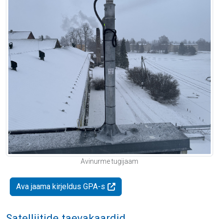
Avinurme tugijaam
Ava jaama kirjeldus GPA-s
Satelliitide taevakaardid