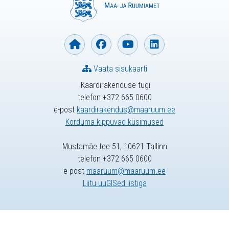
Vaata sisukaarti
Kaardirakenduse tugi
telefon +372 665 0600
e-post
kaardirakendus@maaruum.ee
Korduma kippuvad küsimused
Mustamäe tee 51, 10621 Tallinn
telefon +372 665 0600
e-post
maaruum@maaruum.ee
Liitu uuGISed listiga