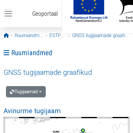
Liigu edasi põhisisu juurde
Geoportaal
Avaleht
Ruumiandmed
ESTPOS
GNSS tugijaamade graafikud
Ava menüü: Ruumiandmed
Ruumiandmed
GNSS tugijaamade graafikud
Tugijaamad
Avinurme tugijaam