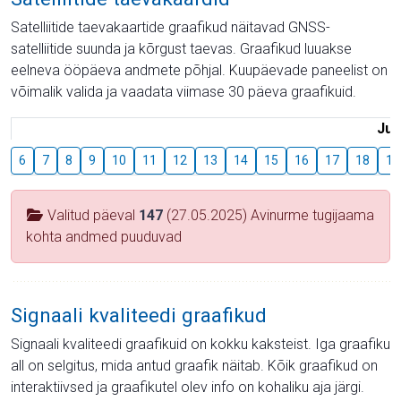
Satelliitide taevakaartide graafikud näitavad GNSS-
satelliitide suunda ja kõrgust taevas. Graafikud luuakse
eelneva ööpäeva andmete põhjal. Kuupäevade paneelist on
võimalik valida ja vaadata viimase 30 päeva graafikuid.
Juu
6
7
8
9
10
11
12
13
14
15
16
17
18
19
Valitud päeval
147
(27.05.2025) Avinurme tugijaama
kohta andmed puuduvad
Signaali kvaliteedi graafikud
Signaali kvaliteedi graafikuid on kokku kaksteist. Iga graafiku
all on selgitus, mida antud graafik näitab. Kõik graafikud on
interaktiivsed ja graafikutel olev info on kohaliku aja järgi.