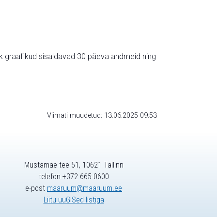
ik graafikud sisaldavad 30 päeva andmeid ning
Viimati muudetud: 13.06.2025 09:53
Mustamäe tee 51, 10621 Tallinn
telefon +372 665 0600
e-post
maaruum@maaruum.ee
Liitu uuGISed listiga