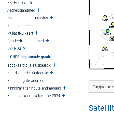
ESTHubi satelliidiandmed
Aadressiandmed
Ava alammenüü
Haldus- ja asustusjaotus
Ava alammenüü
Kohanimed
Ava alammenüü
Mullastiku kaart
Ava alammenüü
Geodeetilised andmed
Ava alammenüü
ESTPOS
Ava alammenüü
GNSS tugijaamade graafikud
Topokaardid ja aluskaardid
Ava alammenüü
Kaardilehtede süsteemid
Ava alammenüü
Planeeringute andmed
Tugijaama s
Kinnisvara tehingute andmebaas
Ava alammenüü
30 päeva kaardi väljakutse 2024
Ava alammenüü
Satelli