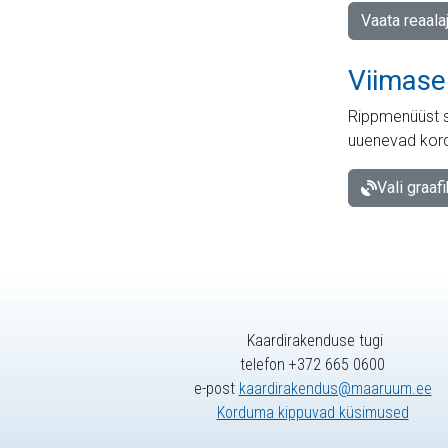
Vaata reaala
Viimase
Rippmenüüst s
uuenevad kord
Vali graaf
Kaardirakenduse tugi
telefon +372 665 0600
e-post
kaardirakendus@maaruum.ee
Korduma kippuvad küsimused