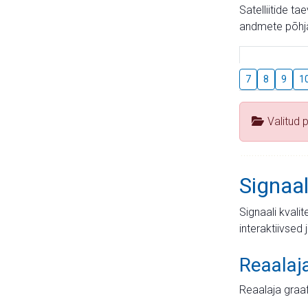
Satelliitide t
andmete põhja
7
8
9
1
Valitud 
Signaal
Signaali kvali
interaktiivsed 
Reaalaj
Reaalaja graa