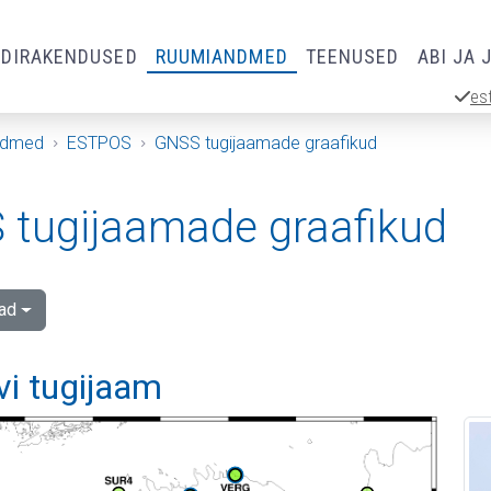
RDIRAKENDUSED
RUUMIANDMED
TEENUSED
ABI JA 
es
ndmed
ESTPOS
GNSS tugijaamade graafikud
tugijaamade graafikud
ad
vi tugijaam