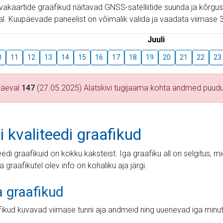
aevakaartide graafikud näitavad GNSS-satelliitide suunda ja kõr
l. Kuupäevade paneelist on võimalik valida ja vaadata viimase 3
Juuli
0
11
12
13
14
15
16
17
18
19
20
21
22
23
päeval
147
(27.05.2025) Alatskivi tugijaama kohta andmed puud
i kvaliteedi graafikud
teedi graafikuid on kokku kaksteist. Iga graafiku all on selgitus, 
ja graafikutel olev info on kohaliku aja järgi.
a graafikud
fikud kuvavad viimase tunni aja andmeid ning uuenevad iga minut