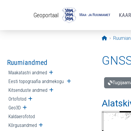
Liigu edasi põhisisu juurde
Geoportaal
KAA
Avaleht
Ruumia
GNSS 
Ruumiandmed
Maakatastri andmed
Ava alammenüü
Eesti topograafia andmekogu
Ava alammenüü
Tugijaam
Kitsenduste andmed
Ava alammenüü
Ortofotod
Ava alammenüü
Alatski
Geo3D
Ava alammenüü
Kaldaerofotod
Kõrgusandmed
Ava alammenüü