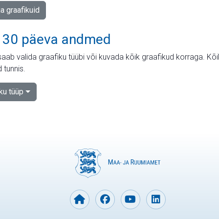
ja graafikuid
 30 päeva andmed
aab valida graafiku tüübi või kuvada kõik graafikud korraga. Kõ
 tunnis.
iku tüüp