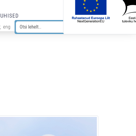
JUHISED
t
eng
Otsi