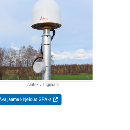
Alatskivi tugijaam
Ava jaama kirjeldus GPA-s