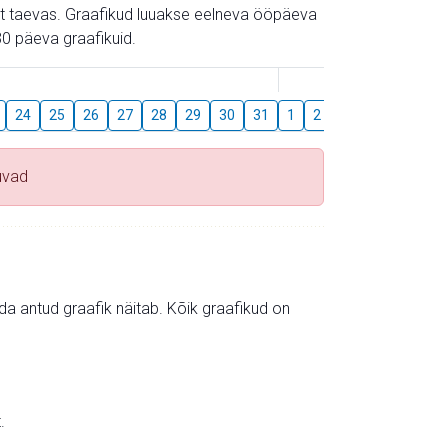
gust taevas. Graafikud luuakse eelneva ööpäeva
0 päeva graafikuid.
August
24
25
26
27
28
29
30
31
1
2
3
4
5
6
uvad
mida antud graafik näitab. Kõik graafikud on
.