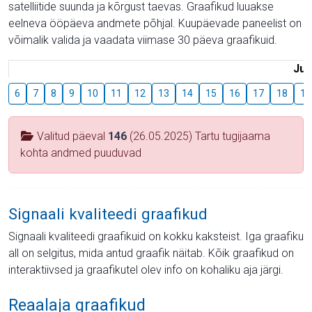
satelliitide suunda ja kõrgust taevas. Graafikud luuakse
eelneva ööpäeva andmete põhjal. Kuupäevade paneelist on
võimalik valida ja vaadata viimase 30 päeva graafikuid.
Juu
6
7
8
9
10
11
12
13
14
15
16
17
18
19
Valitud päeval
146
(26.05.2025) Tartu tugijaama
kohta andmed puuduvad
Signaali kvaliteedi graafikud
Signaali kvaliteedi graafikuid on kokku kaksteist. Iga graafiku
all on selgitus, mida antud graafik näitab. Kõik graafikud on
interaktiivsed ja graafikutel olev info on kohaliku aja järgi.
Reaalaja graafikud