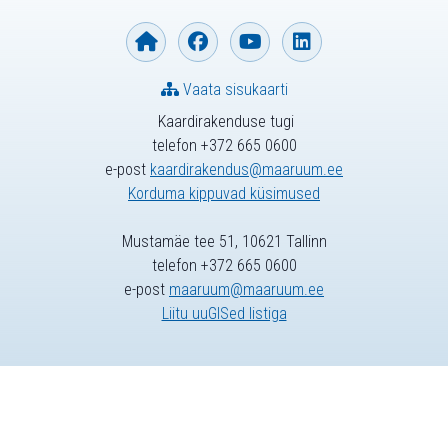
Vaata sisukaarti
Kaardirakenduse tugi
telefon +372 665 0600
e-post
kaardirakendus@maaruum.ee
Korduma kippuvad küsimused
Mustamäe tee 51, 10621 Tallinn
telefon +372 665 0600
e-post
maaruum@maaruum.ee
Liitu uuGISed listiga