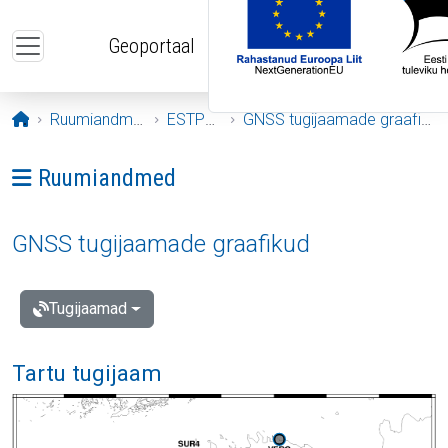
Liigu edasi põhisisu juurde
Geoportaal
Avaleht
Ruumiandmed
ESTPOS
GNSS tugijaamade graafikud
Ava menüü: Ruumiandmed
Ruumiandmed
GNSS tugijaamade graafikud
Tugijaamad
Tartu tugijaam