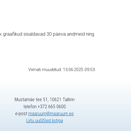
ik graafikud sisaldavad 30 päeva andmeid ning
Viimati muudetud: 13.06.2025 09:53
Mustamäe tee 51, 10621 Tallinn
telefon +372 665 0600
e-post
maaruum@maaruum.ee
Liitu uuGISed listiga