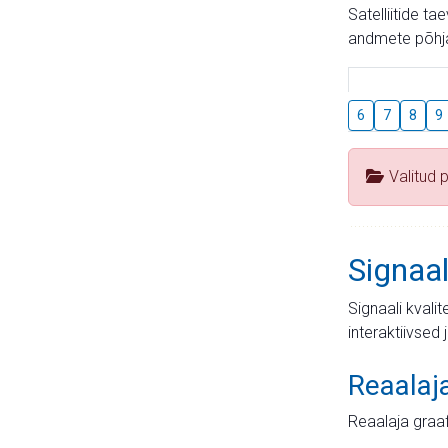
Satelliitide t
andmete põhja
6
7
8
9
Valitud 
Signaal
Signaali kvali
interaktiivsed 
Reaalaj
Reaalaja graa