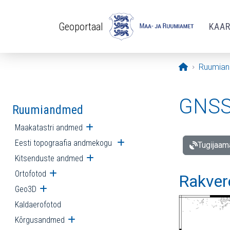
Liigu edasi põhisisu juurde
Geoportaal
KAA
Avaleht
Ruumia
GNSS 
Ruumiandmed
Maakatastri andmed
Ava alammenüü
Eesti topograafia andmekogu
Ava alammenüü
Tugijaam
Kitsenduste andmed
Ava alammenüü
Ortofotod
Ava alammenüü
Rakver
Geo3D
Ava alammenüü
Kaldaerofotod
Kõrgusandmed
Ava alammenüü