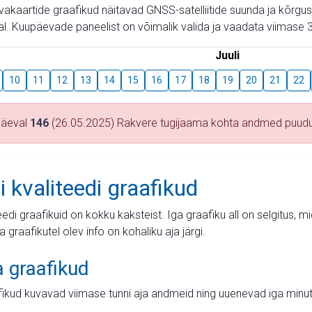
aevakaartide graafikud näitavad GNSS-satelliitide suunda ja kõr
l. Kuupäevade paneelist on võimalik valida ja vaadata viimase 3
Juuli
10
11
12
13
14
15
16
17
18
19
20
21
22
päeval
146
(26.05.2025) Rakvere tugijaama kohta andmed puud
i kvaliteedi graafikud
teedi graafikuid on kokku kaksteist. Iga graafiku all on selgitus, 
ja graafikutel olev info on kohaliku aja järgi.
a graafikud
fikud kuvavad viimase tunni aja andmeid ning uuenevad iga minut