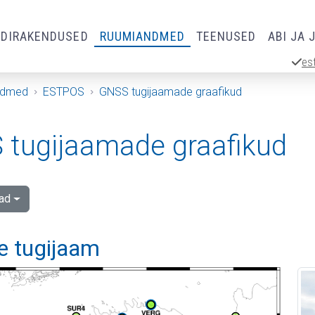
RDIRAKENDUSED
RUUMIANDMED
TEENUSED
ABI JA 
es
ndmed
ESTPOS
GNSS tugijaamade graafikud
tugijaamade graafikud
ad
e tugijaam