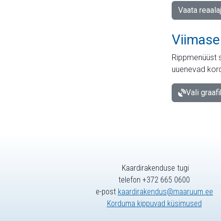
Vaata reaala
Viimase
Rippmenüüst s
uuenevad kord
Vali graaf
Kaardirakenduse tugi
telefon +372 665 0600
e-post
kaardirakendus@maaruum.ee
Korduma kippuvad küsimused