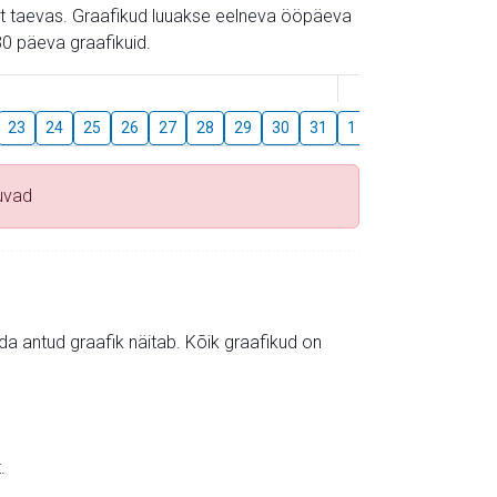
gust taevas. Graafikud luuakse eelneva ööpäeva
0 päeva graafikuid.
August
23
24
25
26
27
28
29
30
31
1
2
3
4
5
uvad
mida antud graafik näitab. Kõik graafikud on
.