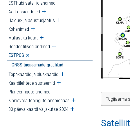
ESTHubi satelliidiandmed
Aadressiandmed
Ava alammenüü
Haldus- ja asustusjaotus
Ava alammenüü
Kohanimed
Ava alammenüü
Mullastiku kaart
Ava alammenüü
Geodeetilised andmed
Ava alammenüü
ESTPOS
Ava alammenüü
GNSS tugijaamade graafikud
Topokaardid ja aluskaardid
Ava alammenüü
Kaardilehtede süsteemid
Ava alammenüü
Planeeringute andmed
Tugijaama s
Kinnisvara tehingute andmebaas
Ava alammenüü
30 päeva kaardi väljakutse 2024
Ava alammenüü
Satelli