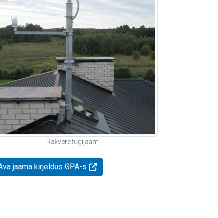
Rakvere tugijaam
Ava jaama kirjeldus GPA-s