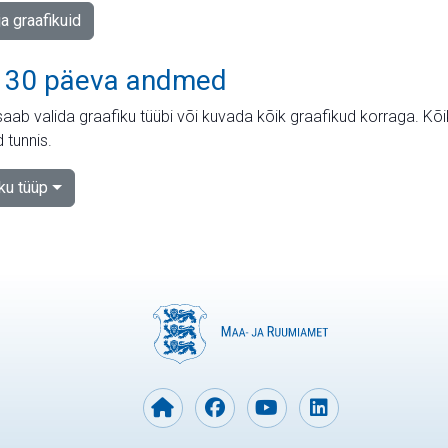
ja graafikuid
 30 päeva andmed
aab valida graafiku tüübi või kuvada kõik graafikud korraga. Kõ
 tunnis.
iku tüüp