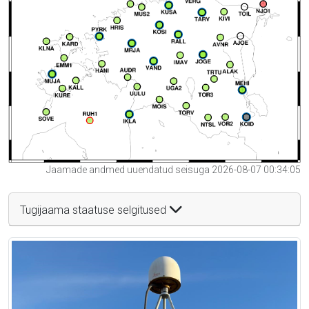
Jaamade andmed uuendatud seisuga 2026-08-07 00:34:05
Tugijaama staatuse selgitused