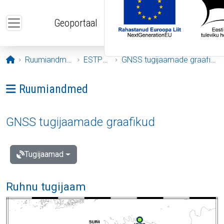
Liigu edasi põhisisu juurde
Geoportaal
Avaleht
Ruumiandmed
ESTPOS
GNSS tugijaamade graafikud
Ava menüü: Ruumiandmed
Ruumiandmed
GNSS tugijaamade graafikud
Tugijaamad
Ruhnu tugijaam