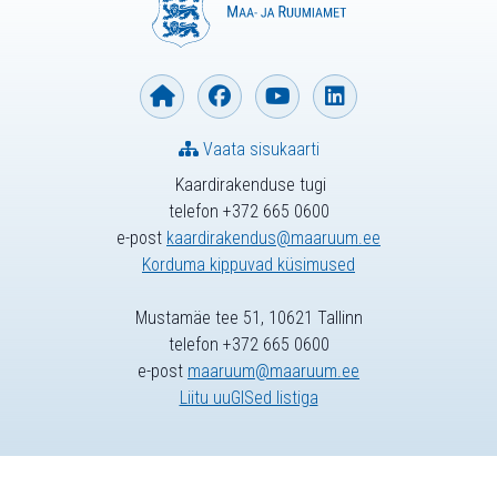
Vaata sisukaarti
Kaardirakenduse tugi
telefon +372 665 0600
e-post
kaardirakendus@maaruum.ee
Korduma kippuvad küsimused
Mustamäe tee 51, 10621 Tallinn
telefon +372 665 0600
e-post
maaruum@maaruum.ee
Liitu uuGISed listiga