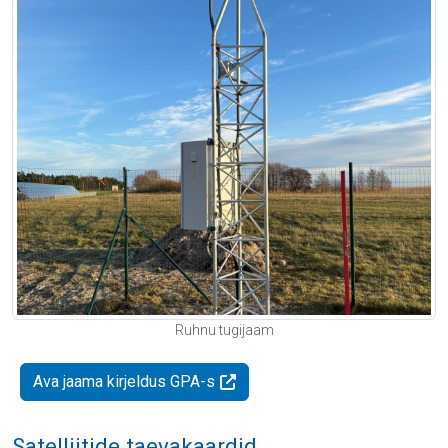
Ruhnu tugijaam
Ava jaama kirjeldus GPA-s
Satelliitide taevakaardid