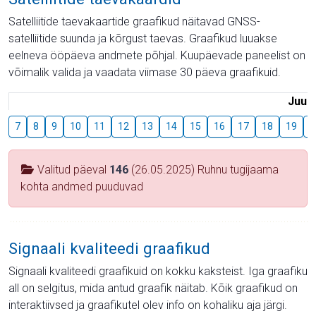
Satelliitide taevakaartide graafikud näitavad GNSS-
satelliitide suunda ja kõrgust taevas. Graafikud luuakse
eelneva ööpäeva andmete põhjal. Kuupäevade paneelist on
võimalik valida ja vaadata viimase 30 päeva graafikuid.
Juuli
7
8
9
10
11
12
13
14
15
16
17
18
19
2
Valitud päeval
146
(26.05.2025) Ruhnu tugijaama
kohta andmed puuduvad
Signaali kvaliteedi graafikud
Signaali kvaliteedi graafikuid on kokku kaksteist. Iga graafiku
all on selgitus, mida antud graafik näitab. Kõik graafikud on
interaktiivsed ja graafikutel olev info on kohaliku aja järgi.