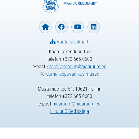
Vaata sisukaarti
Kaardirakenduse tugi
telefon +372 665 0600
e-post
kaardirakendus@maaruum.ee
Korduma kippuvad küsimused
Mustamäe tee 51, 10621 Tallinn
telefon +372 665 0600
e-post
maaruum@maaruum.ee
Liitu uuGISed listiga