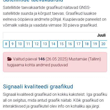
Satelliitide taevakaartide graafikud näitavad GNSS-
satelliitide suunda ja kõrgust taevas. Graafikud luuakse
eelneva ööpäeva andmete põhjal. Kuupäevade paneelist on
võimalik valida ja vaadata viimase 30 päeva graafikuid.
Juuli
8
9
10
11
12
13
14
15
16
17
18
19
20
Valitud päeval
146
(26.05.2025) Mustamäe (Tallinn)
tugijaama kohta andmed puuduvad
Signaali kvaliteedi graafikud
Signaali kvaliteedi graafikuid on kokku kaksteist. Iga graafiku
all on selgitus, mida antud graafik näitab. Kõik graafikud on
interaktiivsed ja graafikutel olev info on kohaliku aja järgi.