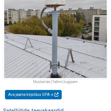
Mustamäe (Tallinn) tugijaam
Ava jaama kirjeldus GPA-s
Satelliitide taevakaardid