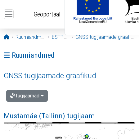
Liigu edasi põhisisu juurde
Geoportaal
Avaleht
Ruumiandmed
ESTPOS
GNSS tugijaamade graafikud
Ava menüü: Ruumiandmed
Ruumiandmed
GNSS tugijaamade graafikud
Tugijaamad
Mustamäe (Tallinn) tugijaam