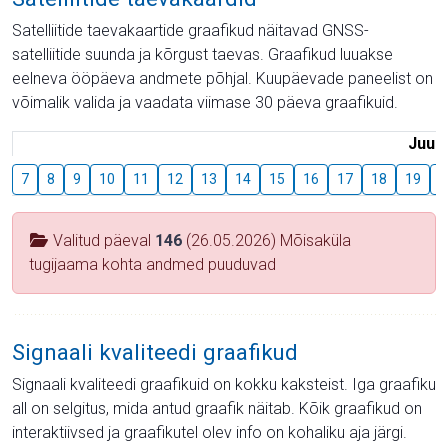
Satelliitide taevakaartide graafikud näitavad GNSS-
satelliitide suunda ja kõrgust taevas. Graafikud luuakse
eelneva ööpäeva andmete põhjal. Kuupäevade paneelist on
võimalik valida ja vaadata viimase 30 päeva graafikuid.
Juuli
7
8
9
10
11
12
13
14
15
16
17
18
19
2
Valitud päeval
146
(26.05.2026) Mõisaküla
tugijaama kohta andmed puuduvad
Signaali kvaliteedi graafikud
Signaali kvaliteedi graafikuid on kokku kaksteist. Iga graafiku
all on selgitus, mida antud graafik näitab. Kõik graafikud on
interaktiivsed ja graafikutel olev info on kohaliku aja järgi.