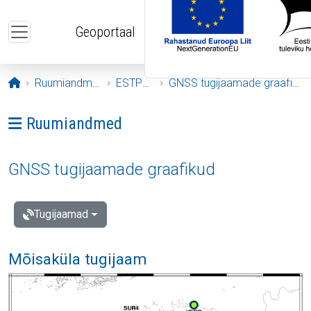
Liigu edasi põhisisu juurde
Geoportaal
Avaleht
Ruumiandmed
ESTPOS
GNSS tugijaamade graafikud
Ava menüü: Ruumiandmed
Ruumiandmed
GNSS tugijaamade graafikud
Tugijaamad
Mõisaküla tugijaam