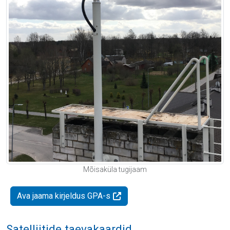
Mõisaküla tugijaam
Ava jaama kirjeldus GPA-s
Satelliitide taevakaardid