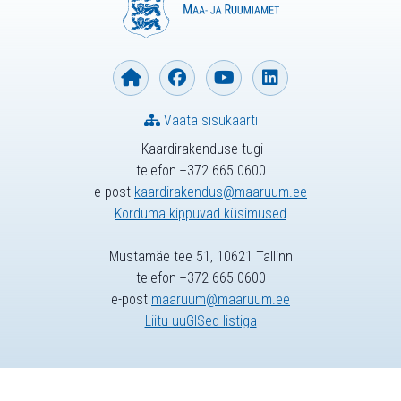
Vaata sisukaarti
Kaardirakenduse tugi
telefon +372 665 0600
e-post
kaardirakendus@maaruum.ee
Korduma kippuvad küsimused
Mustamäe tee 51, 10621 Tallinn
telefon +372 665 0600
e-post
maaruum@maaruum.ee
Liitu uuGISed listiga