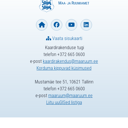
Vaata sisukaarti
Kaardirakenduse tugi
telefon +372 665 0600
e-post
kaardirakendus@maaruum.ee
Korduma kippuvad küsimused
Mustamäe tee 51, 10621 Tallinn
telefon +372 665 0600
e-post
maaruum@maaruum.ee
Liitu uuGISed listiga