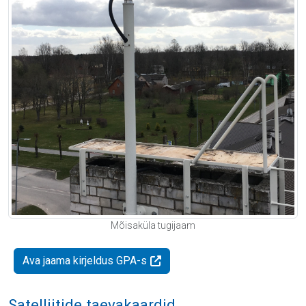
Mõisaküla tugijaam
Ava jaama kirjeldus GPA-s
Satelliitide taevakaardid