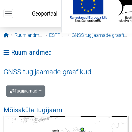
Liigu edasi põhisisu juurde
Geoportaal
Avaleht
Ruumiandmed
ESTPOS
GNSS tugijaamade graafikud
Ava menüü: Ruumiandmed
Ruumiandmed
GNSS tugijaamade graafikud
Tugijaamad
Mõisaküla tugijaam