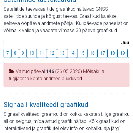
Satelliitide taevakaartide graafikud näitavad GNSS-
satelliitide suunda ja kõrgust taevas. Graafikud luuakse
eelneva ööpäeva andmete põhjal. Kuupäevade paneelist on
võimalik valida ja vaadata viimase 30 päeva graafikuid.
Juuli
7
8
9
10
11
12
13
14
15
16
17
18
19
2
Valitud päeval
146
(26.05.2026) Mõisaküla
tugijaama kohta andmed puuduvad
Signaali kvaliteedi graafikud
Signaali kvaliteedi graafikuid on kokku kaksteist. Iga graafiku
all on selgitus, mida antud graafik näitab. Kõik graafikud on
interaktiivsed ja graafikutel olev info on kohaliku aja järgi.