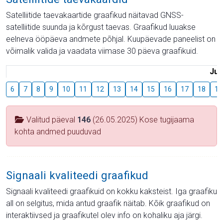
Satelliitide taevakaartide graafikud näitavad GNSS-
satelliitide suunda ja kõrgust taevas. Graafikud luuakse
eelneva ööpäeva andmete põhjal. Kuupäevade paneelist on
võimalik valida ja vaadata viimase 30 päeva graafikuid.
Juu
6
7
8
9
10
11
12
13
14
15
16
17
18
19
Valitud päeval
146
(26.05.2025) Kose tugijaama
kohta andmed puuduvad
Signaali kvaliteedi graafikud
Signaali kvaliteedi graafikuid on kokku kaksteist. Iga graafiku
all on selgitus, mida antud graafik näitab. Kõik graafikud on
interaktiivsed ja graafikutel olev info on kohaliku aja järgi.