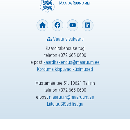
Vaata sisukaarti
Kaardirakenduse tugi
telefon +372 665 0600
e-post
kaardirakendus@maaruum.ee
Korduma kippuvad küsimused
Mustamäe tee 51, 10621 Tallinn
telefon +372 665 0600
e-post
maaruum@maaruum.ee
Liitu uuGISed listiga