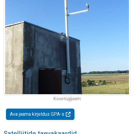
Kose tugijaam
Ava jaama kirjeldus GPA-s
Satelliitide taevakaardid