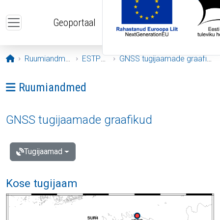
Liigu edasi põhisisu juurde
Geoportaal
Avaleht
Ruumiandmed
ESTPOS
GNSS tugijaamade graafikud
Ava menüü: Ruumiandmed
Ruumiandmed
GNSS tugijaamade graafikud
Tugijaamad
Kose tugijaam