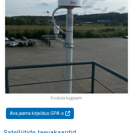
Koidula tugijaam
Ava jaama kirjeldus GPA-s
Satelliitide taevakaardid