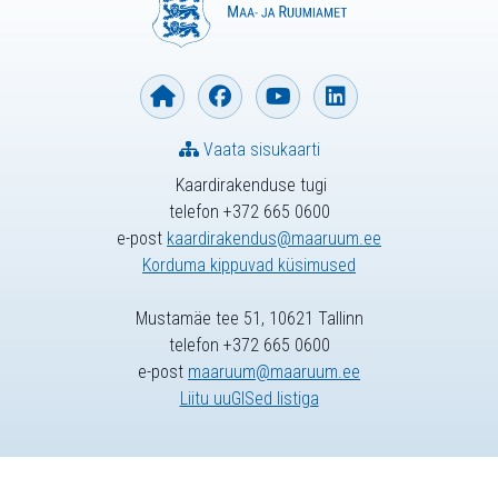
Vaata sisukaarti
Kaardirakenduse tugi
telefon +372 665 0600
e-post
kaardirakendus@maaruum.ee
Korduma kippuvad küsimused
Mustamäe tee 51, 10621 Tallinn
telefon +372 665 0600
e-post
maaruum@maaruum.ee
Liitu uuGISed listiga