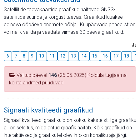
Satelliitide taevakaartide graafikud näitavad GNSS-
satelliitide suunda ja kõrgust taevas. Graafikud luuakse
eelneva ööpäeva andmete põhjal. Kuupäevade paneelist on
võimalik valida ja vaadata viimase 30 päeva graafikuid.
Juu
6
7
8
9
10
11
12
13
14
15
16
17
18
19
Valitud päeval
146
(26.05.2025) Koidula tugijaama
kohta andmed puuduvad
Signaali kvaliteedi graafikud
Signaali kvaliteedi graafikuid on kokku kaksteist. Iga graafiku
all on selgitus, mida antud graafik näitab. Kõik graafikud on
interaktiivsed ja graafikutel olev info on kohaliku aja järgi.