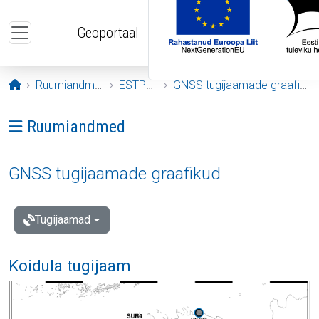
Liigu edasi põhisisu juurde
Geoportaal
Avaleht
Ruumiandmed
ESTPOS
GNSS tugijaamade graafikud
Ava menüü: Ruumiandmed
Ruumiandmed
GNSS tugijaamade graafikud
Tugijaamad
Koidula tugijaam