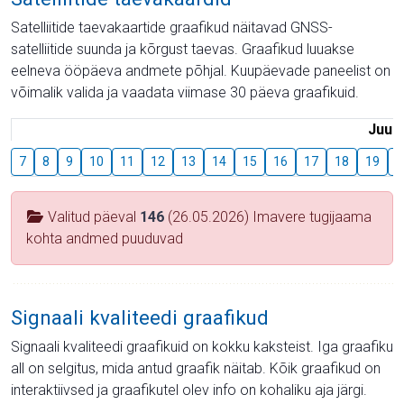
Satelliitide taevakaartide graafikud näitavad GNSS-
satelliitide suunda ja kõrgust taevas. Graafikud luuakse
eelneva ööpäeva andmete põhjal. Kuupäevade paneelist on
võimalik valida ja vaadata viimase 30 päeva graafikuid.
Juuli
7
8
9
10
11
12
13
14
15
16
17
18
19
2
Valitud päeval
146
(26.05.2026) Imavere tugijaama
kohta andmed puuduvad
Signaali kvaliteedi graafikud
Signaali kvaliteedi graafikuid on kokku kaksteist. Iga graafiku
all on selgitus, mida antud graafik näitab. Kõik graafikud on
interaktiivsed ja graafikutel olev info on kohaliku aja järgi.