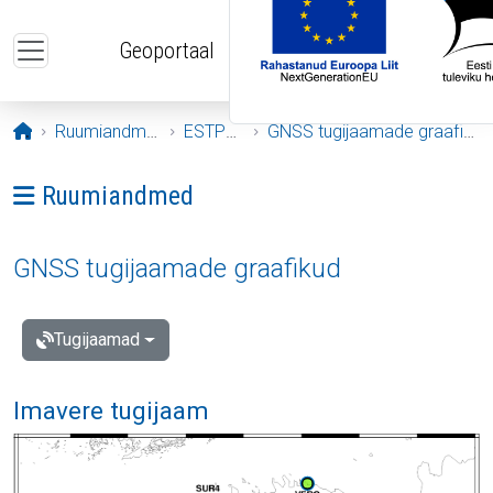
Liigu edasi põhisisu juurde
Geoportaal
Avaleht
Ruumiandmed
ESTPOS
GNSS tugijaamade graafikud
Ava menüü: Ruumiandmed
Ruumiandmed
GNSS tugijaamade graafikud
Tugijaamad
Imavere tugijaam