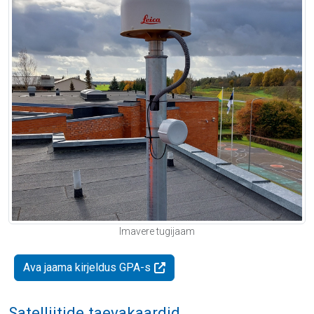
Imavere tugijaam
Ava jaama kirjeldus GPA-s
Satelliitide taevakaardid