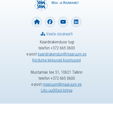
Vaata sisukaarti
Kaardirakenduse tugi
telefon +372 665 0600
e-post
kaardirakendus@maaruum.ee
Korduma kippuvad küsimused
Mustamäe tee 51, 10621 Tallinn
telefon +372 665 0600
e-post
maaruum@maaruum.ee
Liitu uuGISed listiga