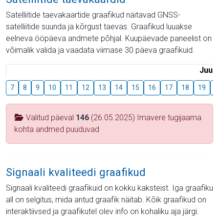
Satelliitide taevakaartide graafikud näitavad GNSS-
satelliitide suunda ja kõrgust taevas. Graafikud luuakse
eelneva ööpäeva andmete põhjal. Kuupäevade paneelist on
võimalik valida ja vaadata viimase 30 päeva graafikuid.
Juuli
7
8
9
10
11
12
13
14
15
16
17
18
19
2
Valitud päeval
146
(26.05.2025) Imavere tugijaama
kohta andmed puuduvad
Signaali kvaliteedi graafikud
Signaali kvaliteedi graafikuid on kokku kaksteist. Iga graafiku
all on selgitus, mida antud graafik näitab. Kõik graafikud on
interaktiivsed ja graafikutel olev info on kohaliku aja järgi.