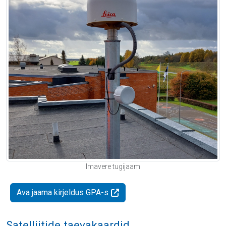
Imavere tugijaam
Ava jaama kirjeldus GPA-s
Satelliitide taevakaardid