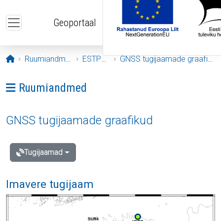
Liigu edasi põhisisu juurde
Geoportaal
Avaleht
Ruumiandmed
ESTPOS
GNSS tugijaamade graafikud
Ava menüü: Ruumiandmed
Ruumiandmed
GNSS tugijaamade graafikud
Tugijaamad
Imavere tugijaam