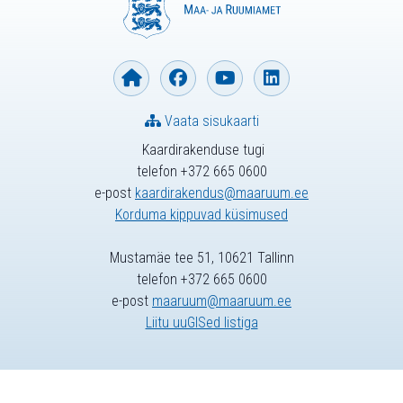
Vaata sisukaarti
Kaardirakenduse tugi
telefon +372 665 0600
e-post
kaardirakendus@maaruum.ee
Korduma kippuvad küsimused
Mustamäe tee 51, 10621 Tallinn
telefon +372 665 0600
e-post
maaruum@maaruum.ee
Liitu uuGISed listiga