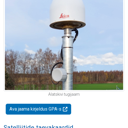
Alatskivi tugijaam
Ava jaama kirjeldus GPA-s
Satelliitide taevakaardid