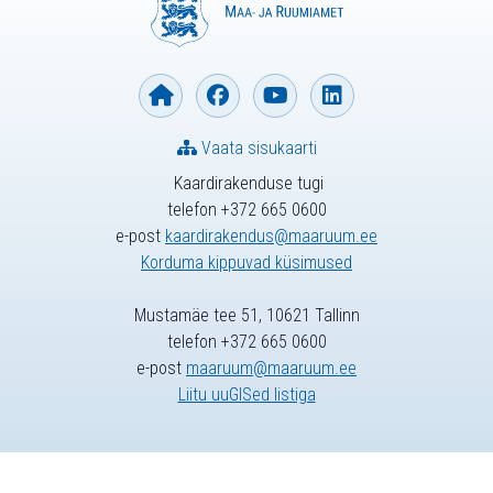
Vaata sisukaarti
Kaardirakenduse tugi
telefon +372 665 0600
e-post
kaardirakendus@maaruum.ee
Korduma kippuvad küsimused
Mustamäe tee 51, 10621 Tallinn
telefon +372 665 0600
e-post
maaruum@maaruum.ee
Liitu uuGISed listiga