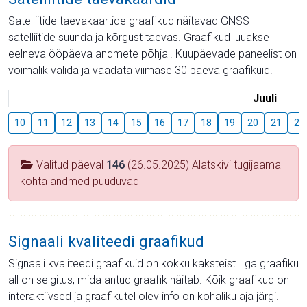
Satelliitide taevakaartide graafikud näitavad GNSS-
satelliitide suunda ja kõrgust taevas. Graafikud luuakse
eelneva ööpäeva andmete põhjal. Kuupäevade paneelist on
võimalik valida ja vaadata viimase 30 päeva graafikuid.
Juuli
10
11
12
13
14
15
16
17
18
19
20
21
22
Valitud päeval
146
(26.05.2025) Alatskivi tugijaama
kohta andmed puuduvad
Signaali kvaliteedi graafikud
Signaali kvaliteedi graafikuid on kokku kaksteist. Iga graafiku
all on selgitus, mida antud graafik näitab. Kõik graafikud on
interaktiivsed ja graafikutel olev info on kohaliku aja järgi.