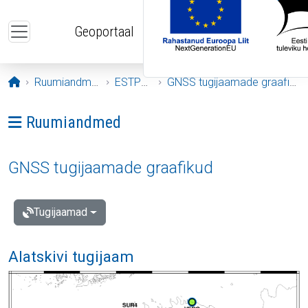
Liigu edasi põhisisu juurde
Geoportaal
Avaleht
Ruumiandmed
ESTPOS
GNSS tugijaamade graafikud
Ava menüü: Ruumiandmed
Ruumiandmed
GNSS tugijaamade graafikud
Tugijaamad
Alatskivi tugijaam