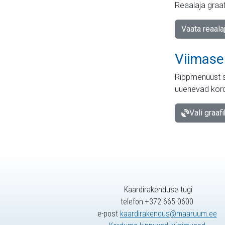
Reaalaja graa
Vaata reaala
Viimase
Rippmenüüst s
uuenevad kord
Vali graaf
Kaardirakenduse tugi
telefon +372 665 0600
e-post
kaardirakendus@maaruum.ee