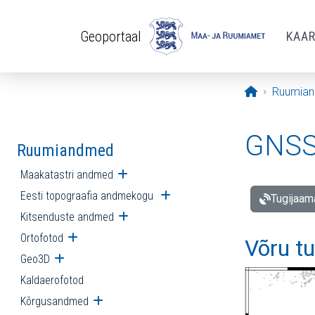
Liigu edasi põhisisu juurde
Geoportaal
KAA
Avaleht
Ruumia
GNSS 
Ruumiandmed
Maakatastri andmed
Ava alammenüü
Eesti topograafia andmekogu
Ava alammenüü
Tugijaam
Kitsenduste andmed
Ava alammenüü
Ortofotod
Ava alammenüü
Võru t
Geo3D
Ava alammenüü
Kaldaerofotod
Kõrgusandmed
Ava alammenüü