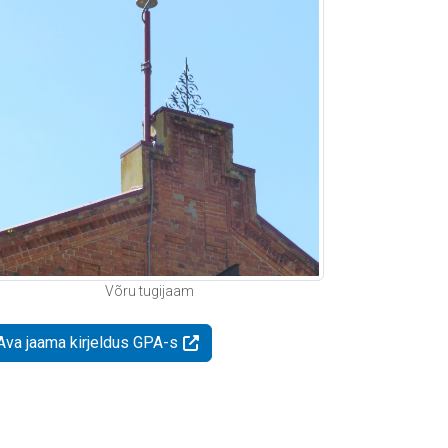
Võru tugijaam
Ava jaama kirjeldus GPA-s