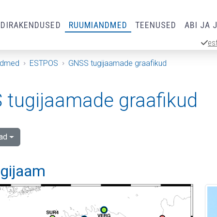
RDIRAKENDUSED
RUUMIANDMED
TEENUSED
ABI JA 
es
ndmed
ESTPOS
GNSS tugijaamade graafikud
tugijaamade graafikud
ad
ugijaam