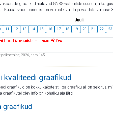
aevakaartide graafikud näitavad GNSS-satelliitide suunda ja kõr
l. Kuupäevade paneelist on võimalik valida ja vaadata viimase 3
Juuli
0
11
12
13
14
15
16
17
18
19
20
21
22
23
ide paiknemine, 2026, päev 145
i kvaliteedi graafikud
teedi graafikuid on kokku kaksteist. Iga graafiku all on selgitus, 
ja graafikutel olev info on kohaliku aja järgi.
a graafikud