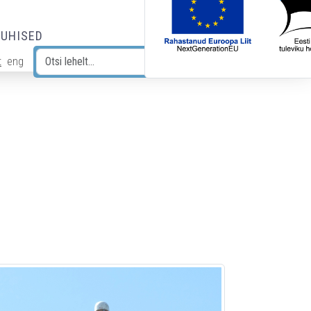
JUHISED
t
eng
Otsi