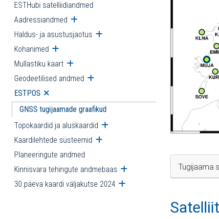
ESTHubi satelliidiandmed
Aadressiandmed
Ava alammenüü
Haldus- ja asustusjaotus
Ava alammenüü
Kohanimed
Ava alammenüü
Mullastiku kaart
Ava alammenüü
Geodeetilised andmed
Ava alammenüü
ESTPOS
Ava alammenüü
GNSS tugijaamade graafikud
Topokaardid ja aluskaardid
Ava alammenüü
Kaardilehtede süsteemid
Ava alammenüü
Planeeringute andmed
Tugijaama s
Kinnisvara tehingute andmebaas
Ava alammenüü
30 päeva kaardi väljakutse 2024
Ava alammenüü
Satelli