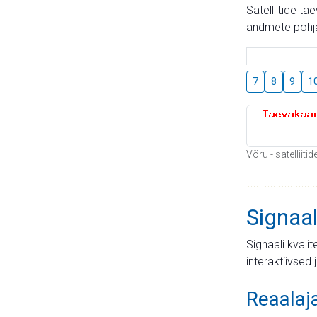
Satelliitide t
andmete põhja
7
8
9
1
Võru - satelliit
Signaal
Signaali kvali
interaktiivsed 
Reaalaj