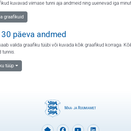
fikud kuvavad viimase tunni aja andmeid ning uuenevad iga minut
ja graafikuid
 30 päeva andmed
aab valida graafiku tüübi või kuvada kõik graafikud korraga. Kõ
 tunnis.
iku tüüp