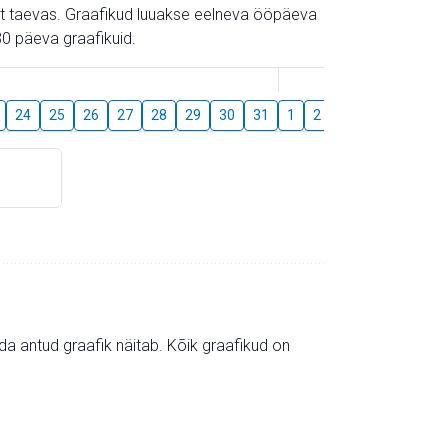
gust taevas. Graafikud luuakse eelneva ööpäeva
0 päeva graafikuid.
August
24
25
26
27
28
29
30
31
1
2
3
4
5
6
mida antud graafik näitab. Kõik graafikud on