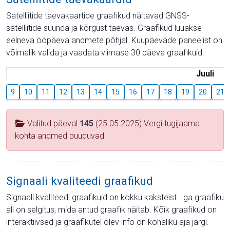
Satelliitide taevakaartide graafikud näitavad GNSS-
satelliitide suunda ja kõrgust taevas. Graafikud luuakse
eelneva ööpäeva andmete põhjal. Kuupäevade paneelist on
võimalik valida ja vaadata viimase 30 päeva graafikuid.
Juuli
9
10
11
12
13
14
15
16
17
18
19
20
21
Valitud päeval
145
(25.05.2025) Vergi tugijaama
kohta andmed puuduvad
Signaali kvaliteedi graafikud
Signaali kvaliteedi graafikuid on kokku kaksteist. Iga graafiku
all on selgitus, mida antud graafik näitab. Kõik graafikud on
interaktiivsed ja graafikutel olev info on kohaliku aja järgi.