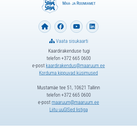
Vaata sisukaarti
Kaardirakenduse tugi
telefon +372 665 0600
e-post
kaardirakendus@maaruum.ee
Korduma kippuvad küsimused
Mustamäe tee 51, 10621 Tallinn
telefon +372 665 0600
e-post
maaruum@maaruum.ee
Liitu uuGISed listiga