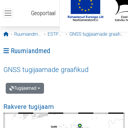
Liigu edasi põhisisu juurde
Geoportaal
Avaleht
Ruumiandmed
ESTPOS
GNSS tugijaamade graafikud
Ava menüü: Ruumiandmed
Ruumiandmed
GNSS tugijaamade graafikud
Tugijaamad
Rakvere tugijaam