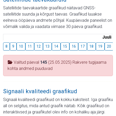
Satelliitide taevakaartide graafikud näitavad GNSS-
satelliitide suunda ja kõrgust taevas. Graafikud luuakse
eelneva ööpäeva andmete põhjal. Kuupäevade paneelist on
võimalik valida ja vaadata viimase 30 päeva graafikuid.
Juuli
8
9
10
11
12
13
14
15
16
17
18
19
20
Valitud päeval
145
(25.05.2025) Rakvere tugijaama
kohta andmed puuduvad
Signaali kvaliteedi graafikud
Signaali kvaliteedi graafikuid on kokku kaksteist. Iga graafiku
all on selgitus, mida antud graafik näitab. Kõik graafikud on
interaktiivsed ja graafikutel olev info on kohaliku aja järgi.