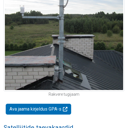
Rakvere tugijaam
Ava jaama kirjeldus GPA-s
Satelliitide taevakaardid