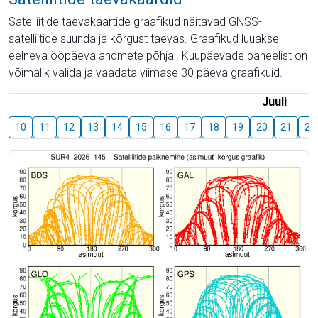
Satelliitide taevakaartide graafikud näitavad GNSS-
satelliitide suunda ja kõrgust taevas. Graafikud luuakse
eelneva ööpäeva andmete põhjal. Kuupäevade paneelist on
võimalik valida ja vaadata viimase 30 päeva graafikuid.
Juuli
10
11
12
13
14
15
16
17
18
19
20
21
22