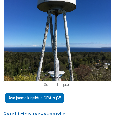
Suurupi tugijaam
Ava jaama kirjeldus GPA-s
Satelliitide taevakaardid