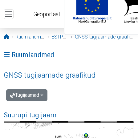
Liigu edasi põhisisu juurde
Geoportaal
Avaleht
Ruumiandmed
ESTPOS
GNSS tugijaamade graafikud
Ava menüü: Ruumiandmed
Ruumiandmed
GNSS tugijaamade graafikud
Tugijaamad
Suurupi tugijaam