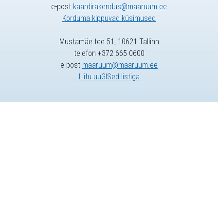
e-post
kaardirakendus@maaruum.ee
Korduma kippuvad küsimused
Mustamäe tee 51, 10621 Tallinn
telefon +372 665 0600
e-post
maaruum@maaruum.ee
Liitu uuGISed listiga