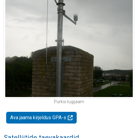
Pürksi tugijaam
Ava jaama kirjeldus GPA-s
Satelliitide taevakaardid