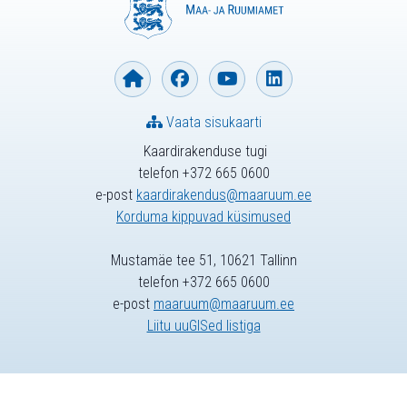
Vaata sisukaarti
Kaardirakenduse tugi
telefon +372 665 0600
e-post
kaardirakendus@maaruum.ee
Korduma kippuvad küsimused
Mustamäe tee 51, 10621 Tallinn
telefon +372 665 0600
e-post
maaruum@maaruum.ee
Liitu uuGISed listiga