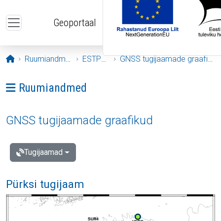
Liigu edasi põhisisu juurde
Geoportaal
Avaleht
Ruumiandmed
ESTPOS
GNSS tugijaamade graafikud
Ava menüü: Ruumiandmed
Ruumiandmed
GNSS tugijaamade graafikud
Tugijaamad
Pürksi tugijaam