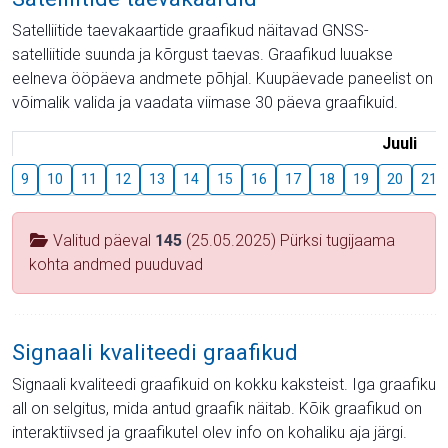
Satelliitide taevakaartide graafikud näitavad GNSS-
satelliitide suunda ja kõrgust taevas. Graafikud luuakse
eelneva ööpäeva andmete põhjal. Kuupäevade paneelist on
võimalik valida ja vaadata viimase 30 päeva graafikuid.
Juuli
9
10
11
12
13
14
15
16
17
18
19
20
21
Valitud päeval
145
(25.05.2025) Pürksi tugijaama
kohta andmed puuduvad
Signaali kvaliteedi graafikud
Signaali kvaliteedi graafikuid on kokku kaksteist. Iga graafiku
all on selgitus, mida antud graafik näitab. Kõik graafikud on
interaktiivsed ja graafikutel olev info on kohaliku aja järgi.