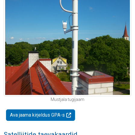
Mustjala tugijaam
Ava jaama kirjeldus GPA-s
Satelliitide taevakaardid