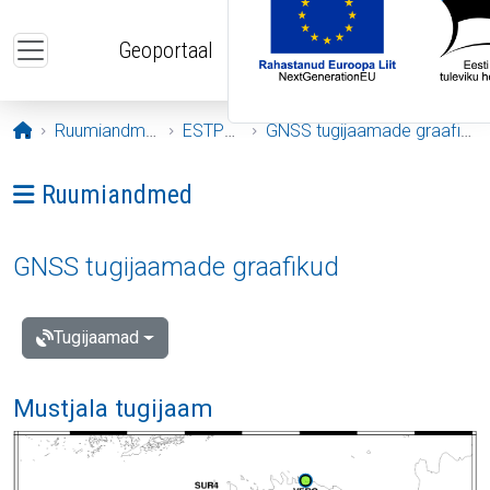
Liigu edasi põhisisu juurde
Geoportaal
Avaleht
Ruumiandmed
ESTPOS
GNSS tugijaamade graafikud
Ava menüü: Ruumiandmed
Ruumiandmed
GNSS tugijaamade graafikud
Tugijaamad
Mustjala tugijaam