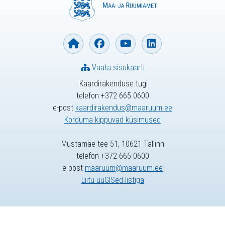
Vaata sisukaarti
Kaardirakenduse tugi
telefon +372 665 0600
e-post
kaardirakendus@maaruum.ee
Korduma kippuvad küsimused
Mustamäe tee 51, 10621 Tallinn
telefon +372 665 0600
e-post
maaruum@maaruum.ee
Liitu uuGISed listiga