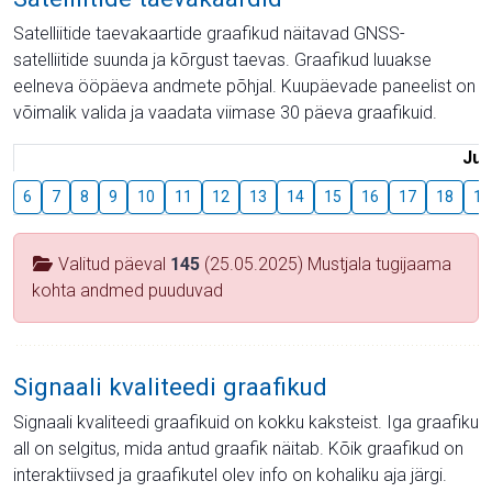
Satelliitide taevakaartide graafikud näitavad GNSS-
satelliitide suunda ja kõrgust taevas. Graafikud luuakse
eelneva ööpäeva andmete põhjal. Kuupäevade paneelist on
võimalik valida ja vaadata viimase 30 päeva graafikuid.
Juu
6
7
8
9
10
11
12
13
14
15
16
17
18
19
Valitud päeval
145
(25.05.2025) Mustjala tugijaama
kohta andmed puuduvad
Signaali kvaliteedi graafikud
Signaali kvaliteedi graafikuid on kokku kaksteist. Iga graafiku
all on selgitus, mida antud graafik näitab. Kõik graafikud on
interaktiivsed ja graafikutel olev info on kohaliku aja järgi.