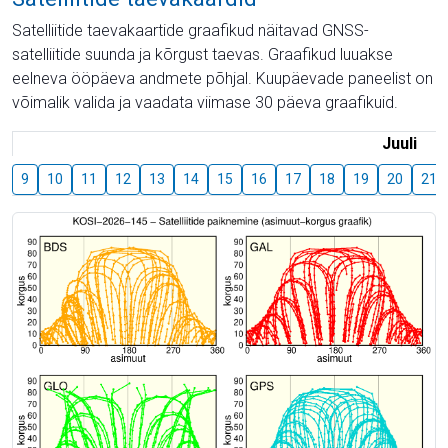
Satelliitide taevakaartide graafikud näitavad GNSS-
satelliitide suunda ja kõrgust taevas. Graafikud luuakse
eelneva ööpäeva andmete põhjal. Kuupäevade paneelist on
võimalik valida ja vaadata viimase 30 päeva graafikuid.
Juuli
9
10
11
12
13
14
15
16
17
18
19
20
21