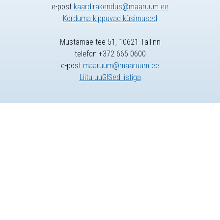
e-post
kaardirakendus@maaruum.ee
Korduma kippuvad küsimused
Mustamäe tee 51, 10621 Tallinn
telefon +372 665 0600
e-post
maaruum@maaruum.ee
Liitu uuGISed listiga