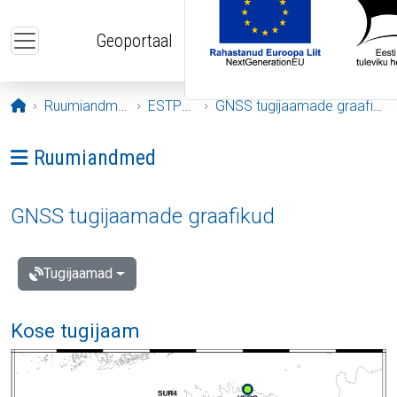
Liigu edasi põhisisu juurde
Geoportaal
Avaleht
Ruumiandmed
ESTPOS
GNSS tugijaamade graafikud
Ava menüü: Ruumiandmed
Ruumiandmed
GNSS tugijaamade graafikud
Tugijaamad
Kose tugijaam