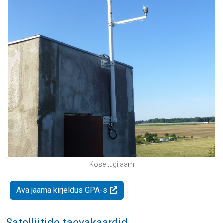
Kose tugijaam
Ava jaama kirjeldus GPA-s
Satelliitide taevakaardid