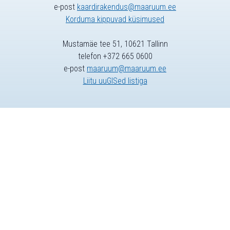
e-post
kaardirakendus@maaruum.ee
Korduma kippuvad küsimused
Mustamäe tee 51, 10621 Tallinn
telefon +372 665 0600
e-post
maaruum@maaruum.ee
Liitu uuGISed listiga