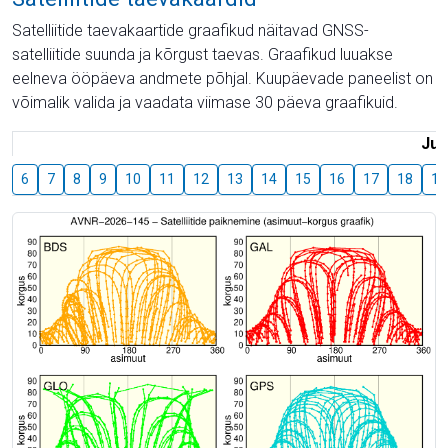
Satelliitide taevakaartide graafikud näitavad GNSS-
satelliitide suunda ja kõrgust taevas. Graafikud luuakse
eelneva ööpäeva andmete põhjal. Kuupäevade paneelist on
võimalik valida ja vaadata viimase 30 päeva graafikuid.
Juu
6
7
8
9
10
11
12
13
14
15
16
17
18
19