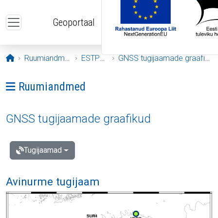
Liigu edasi põhisisu juurde
Geoportaal
Avaleht
Ruumiandmed
ESTPOS
GNSS tugijaamade graafikud
Ava menüü: Ruumiandmed
Ruumiandmed
GNSS tugijaamade graafikud
Tugijaamad
Avinurme tugijaam