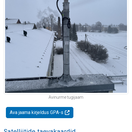
Avinurme tugijaam
Ava jaama kirjeldus GPA-s
Satelliitide taevakaardid