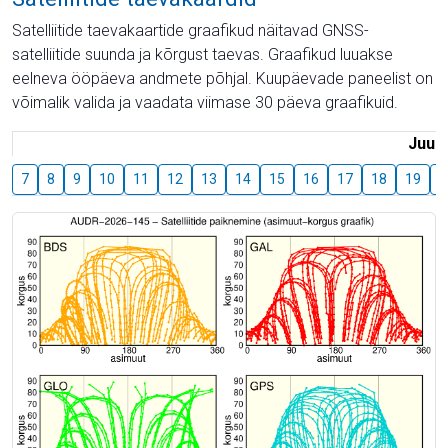
Satelliitide taevakaartide graafikud näitavad GNSS-
satelliitide suunda ja kõrgust taevas. Graafikud luuakse
eelneva ööpäeva andmete põhjal. Kuupäevade paneelist on
võimalik valida ja vaadata viimase 30 päeva graafikuid.
Juuli
7
8
9
10
11
12
13
14
15
16
17
18
19
2