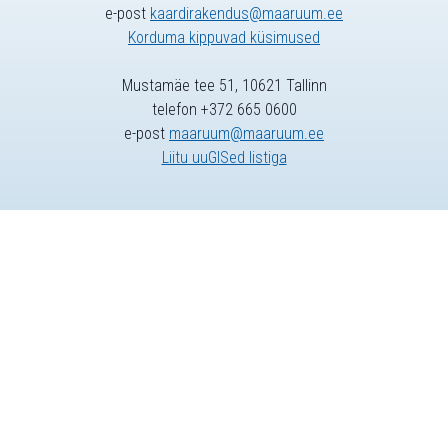
e-post
kaardirakendus@maaruum.ee
Korduma kippuvad küsimused
Mustamäe tee 51, 10621 Tallinn
telefon +372 665 0600
e-post
maaruum@maaruum.ee
Liitu uuGISed listiga