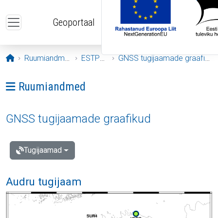
Liigu edasi põhisisu juurde
Geoportaal
Avaleht
Ruumiandmed
ESTPOS
GNSS tugijaamade graafikud
Ava menüü: Ruumiandmed
Ruumiandmed
GNSS tugijaamade graafikud
Tugijaamad
Audru tugijaam