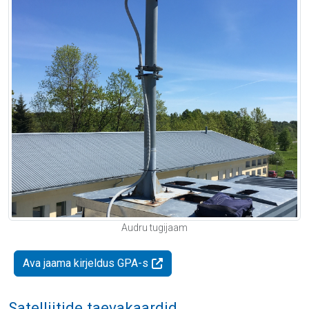
Audru tugijaam
Ava jaama kirjeldus GPA-s
Satelliitide taevakaardid