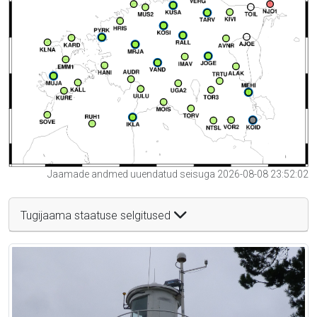
Jaamade andmed uuendatud seisuga 2026-08-08 23:52:02
Tugijaama staatuse selgitused