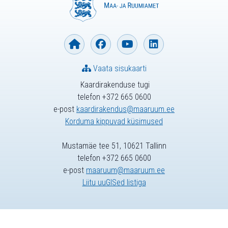
Vaata sisukaarti
Kaardirakenduse tugi
telefon +372 665 0600
e-post
kaardirakendus@maaruum.ee
Korduma kippuvad küsimused
Mustamäe tee 51, 10621 Tallinn
telefon +372 665 0600
e-post
maaruum@maaruum.ee
Liitu uuGISed listiga