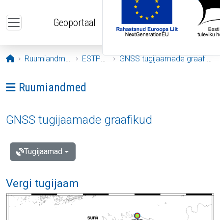
Liigu edasi põhisisu juurde
Geoportaal
Avaleht
Ruumiandmed
ESTPOS
GNSS tugijaamade graafikud
Ava menüü: Ruumiandmed
Ruumiandmed
GNSS tugijaamade graafikud
Tugijaamad
Vergi tugijaam