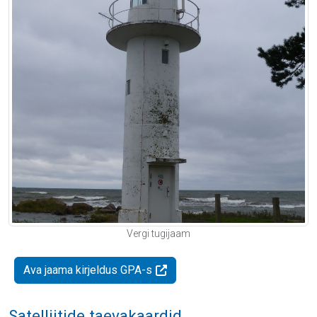
Vergi tugijaam
Ava jaama kirjeldus GPA-s
Satelliitide taevakaardid