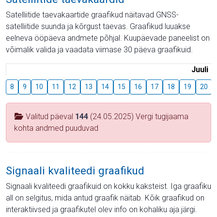
Satelliitide taevakaartide graafikud näitavad GNSS-
satelliitide suunda ja kõrgust taevas. Graafikud luuakse
eelneva ööpäeva andmete põhjal. Kuupäevade paneelist on
võimalik valida ja vaadata viimase 30 päeva graafikuid.
Juuli
8
9
10
11
12
13
14
15
16
17
18
19
20
Valitud päeval
144
(24.05.2025) Vergi tugijaama
kohta andmed puuduvad
Signaali kvaliteedi graafikud
Signaali kvaliteedi graafikuid on kokku kaksteist. Iga graafiku
all on selgitus, mida antud graafik näitab. Kõik graafikud on
interaktiivsed ja graafikutel olev info on kohaliku aja järgi.