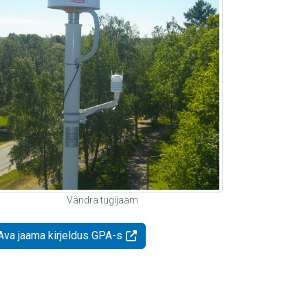
Vändra tugijaam
Ava jaama kirjeldus GPA-s