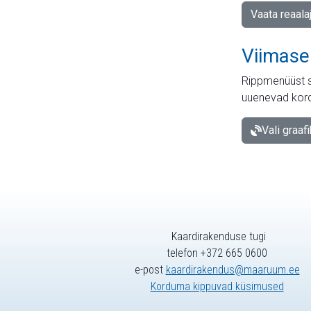
Vaata reaala
Viimase
Rippmenüüst s
uuenevad kord
Vali graaf
Kaardirakenduse tugi
telefon +372 665 0600
e-post
kaardirakendus@maaruum.ee
Korduma kippuvad küsimused