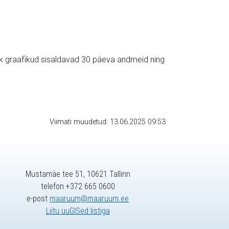
ik graafikud sisaldavad 30 päeva andmeid ning
Viimati muudetud: 13.06.2025 09:53
Mustamäe tee 51, 10621 Tallinn
telefon +372 665 0600
e-post
maaruum@maaruum.ee
Liitu uuGISed listiga