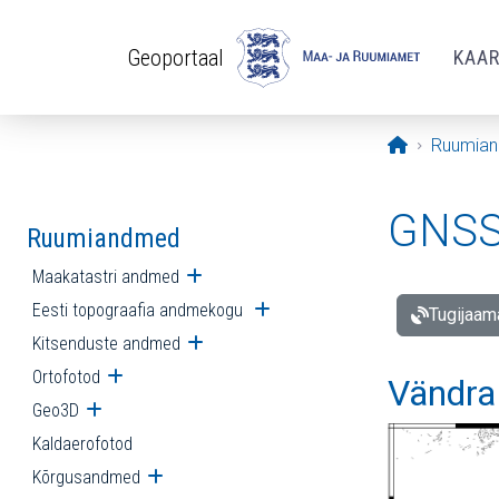
Liigu edasi põhisisu juurde
Geoportaal
KAA
Avaleht
Ruumia
GNSS 
Ruumiandmed
Maakatastri andmed
Ava alammenüü
Eesti topograafia andmekogu
Ava alammenüü
Tugijaam
Kitsenduste andmed
Ava alammenüü
Ortofotod
Ava alammenüü
Vändra
Geo3D
Ava alammenüü
Kaldaerofotod
Kõrgusandmed
Ava alammenüü