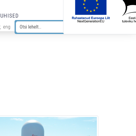
JUHISED
t
eng
Otsi