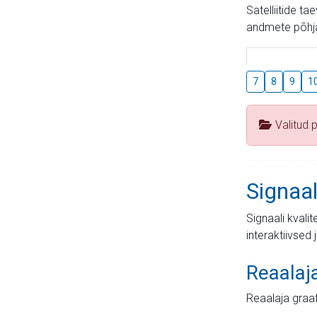
Satelliitide t
andmete põhja
7
8
9
1
Valitud 
Signaal
Signaali kvali
interaktiivsed 
Reaalaj
Reaalaja graa