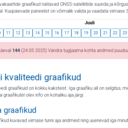
aevakaartide graafikud näitavad GNSS-satelliitide suunda ja kõr
l. Kuupäevade paneelist on võimalik valida ja vaadata viimase 3
Juuli
0
11
12
13
14
15
16
17
18
19
20
21
22
23
päeval
144
(24.05.2025) Vändra tugijaama kohta andmed puudu
i kvaliteedi graafikud
teedi graafikuid on kokku kaksteist. Iga graafiku all on selgitus, 
ja graafikutel olev info on kohaliku aja järgi.
a graafikud
fikud kuvavad viimase tunni aja andmeid ning uuenevad iga minut