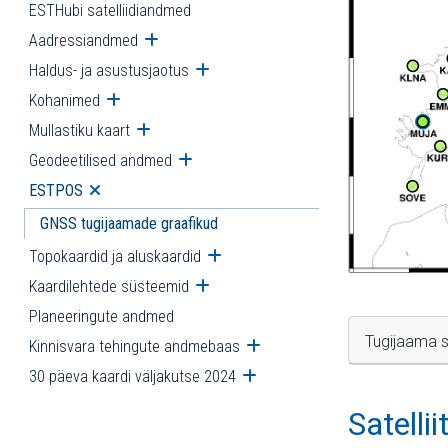
ESTHubi satelliidiandmed
Aadressiandmed
Ava alammenüü
Haldus- ja asustusjaotus
Ava alammenüü
Kohanimed
Ava alammenüü
Mullastiku kaart
Ava alammenüü
Geodeetilised andmed
Ava alammenüü
ESTPOS
Ava alammenüü
GNSS tugijaamade graafikud
Topokaardid ja aluskaardid
Ava alammenüü
Kaardilehtede süsteemid
Ava alammenüü
Planeeringute andmed
Tugijaama s
Kinnisvara tehingute andmebaas
Ava alammenüü
30 päeva kaardi väljakutse 2024
Ava alammenüü
Satelli