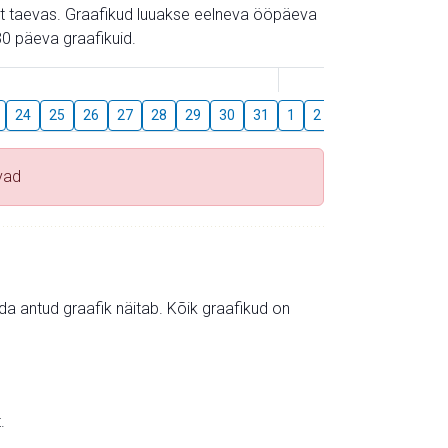
gust taevas. Graafikud luuakse eelneva ööpäeva
0 päeva graafikuid.
August
24
25
26
27
28
29
30
31
1
2
3
4
5
6
vad
mida antud graafik näitab. Kõik graafikud on
.