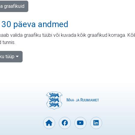
ja graafikuid
 30 päeva andmed
aab valida graafiku tüübi või kuvada kõik graafikud korraga. Kõ
 tunnis.
iku tüüp