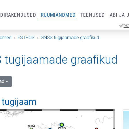
RDIRAKENDUSED
RUUMIANDMED
TEENUSED
ABI JA 
es
ndmed
ESTPOS
GNSS tugijaamade graafikud
tugijaamade graafikud
ad
 tugijaam