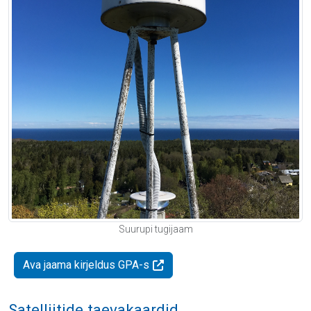
Suurupi tugijaam
Ava jaama kirjeldus GPA-s
Satelliitide taevakaardid