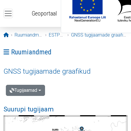
Liigu edasi põhisisu juurde
Geoportaal
Avaleht
Ruumiandmed
ESTPOS
GNSS tugijaamade graafikud
Ava menüü: Ruumiandmed
Ruumiandmed
GNSS tugijaamade graafikud
Tugijaamad
Suurupi tugijaam