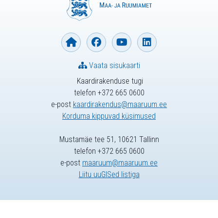
Vaata sisukaarti
Kaardirakenduse tugi
telefon +372 665 0600
e-post
kaardirakendus@maaruum.ee
Korduma kippuvad küsimused
Mustamäe tee 51, 10621 Tallinn
telefon +372 665 0600
e-post
maaruum@maaruum.ee
Liitu uuGISed listiga