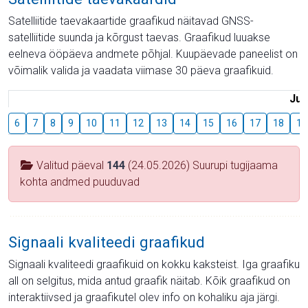
Satelliitide taevakaartide graafikud näitavad GNSS-
satelliitide suunda ja kõrgust taevas. Graafikud luuakse
eelneva ööpäeva andmete põhjal. Kuupäevade paneelist on
võimalik valida ja vaadata viimase 30 päeva graafikuid.
Juu
6
7
8
9
10
11
12
13
14
15
16
17
18
19
Valitud päeval
144
(24.05.2026) Suurupi tugijaama
kohta andmed puuduvad
Signaali kvaliteedi graafikud
Signaali kvaliteedi graafikuid on kokku kaksteist. Iga graafiku
all on selgitus, mida antud graafik näitab. Kõik graafikud on
interaktiivsed ja graafikutel olev info on kohaliku aja järgi.