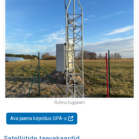
Ruhnu tugijaam
Ava jaama kirjeldus GPA-s
Satelliitide taevakaardid