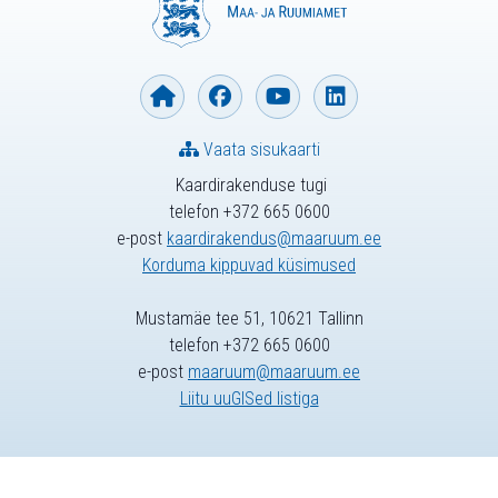
Vaata sisukaarti
Kaardirakenduse tugi
telefon +372 665 0600
e-post
kaardirakendus@maaruum.ee
Korduma kippuvad küsimused
Mustamäe tee 51, 10621 Tallinn
telefon +372 665 0600
e-post
maaruum@maaruum.ee
Liitu uuGISed listiga