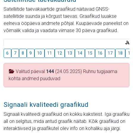
Satelliitide taevakaartide graafikud näitavad GNSS-
satelliitide suunda ja kõrgust taevas. Graafikud luuakse
eelneva ööpäeva andmete põhjal. Kuupäevade paneelist on
võimalik valida ja vaadata viimase 30 päeva graafikuid.
Juu
6
7
8
9
10
11
12
13
14
15
16
17
18
19
Valitud päeval
144
(24.05.2025) Ruhnu tugijaama
kohta andmed puuduvad
Signaali kvaliteedi graafikud
Signaali kvaliteedi graafikuid on kokku kaksteist. Iga graafiku
all on selgitus, mida antud graafik näitab. Kõik graafikud on
interaktiivsed ja graafikutel olev info on kohaliku aja järgi.