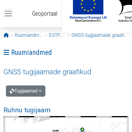
Liigu edasi põhisisu juurde
Geoportaal
Avaleht
Ruumiandmed
ESTPOS
GNSS tugijaamade graafikud
Ava menüü: Ruumiandmed
Ruumiandmed
GNSS tugijaamade graafikud
Tugijaamad
Ruhnu tugijaam