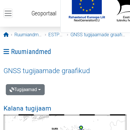
Liigu edasi põhisisu juurde
Geoportaal
Avaleht
Ruumiandmed
ESTPOS
GNSS tugijaamade graafikud
Ava menüü: Ruumiandmed
Ruumiandmed
GNSS tugijaamade graafikud
Tugijaamad
Kalana tugijaam