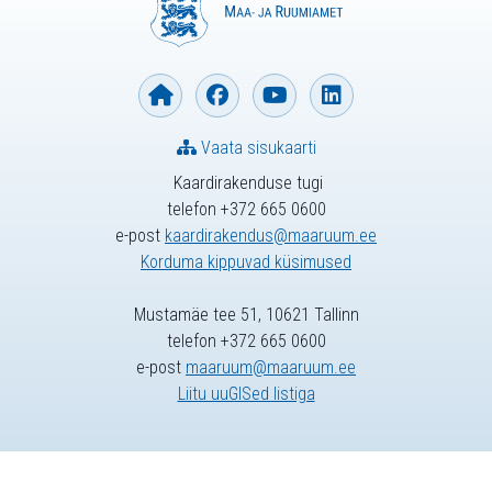
Vaata sisukaarti
Kaardirakenduse tugi
telefon +372 665 0600
e-post
kaardirakendus@maaruum.ee
Korduma kippuvad küsimused
Mustamäe tee 51, 10621 Tallinn
telefon +372 665 0600
e-post
maaruum@maaruum.ee
Liitu uuGISed listiga