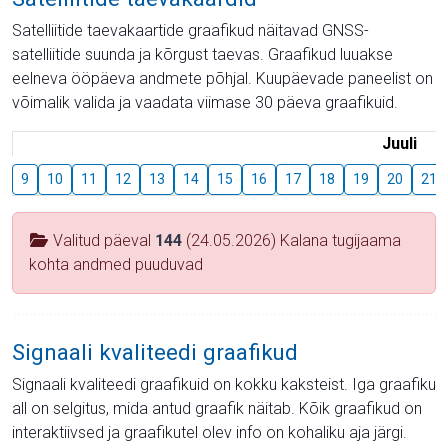
Satelliitide taevakaartide graafikud näitavad GNSS-
satelliitide suunda ja kõrgust taevas. Graafikud luuakse
eelneva ööpäeva andmete põhjal. Kuupäevade paneelist on
võimalik valida ja vaadata viimase 30 päeva graafikuid.
Juuli
9
10
11
12
13
14
15
16
17
18
19
20
21
Valitud päeval
144
(24.05.2026) Kalana tugijaama
kohta andmed puuduvad
Signaali kvaliteedi graafikud
Signaali kvaliteedi graafikuid on kokku kaksteist. Iga graafiku
all on selgitus, mida antud graafik näitab. Kõik graafikud on
interaktiivsed ja graafikutel olev info on kohaliku aja järgi.