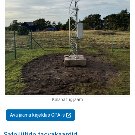
Kalana tugijaam
Ava jaama kirjeldus GPA-s
Satelliitide taevakaardid