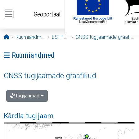
Liigu edasi põhisisu juurde
Geoportaal
Avaleht
Ruumiandmed
ESTPOS
GNSS tugijaamade graafikud
Ava menüü: Ruumiandmed
Ruumiandmed
GNSS tugijaamade graafikud
Tugijaamad
Kärdla tugijaam