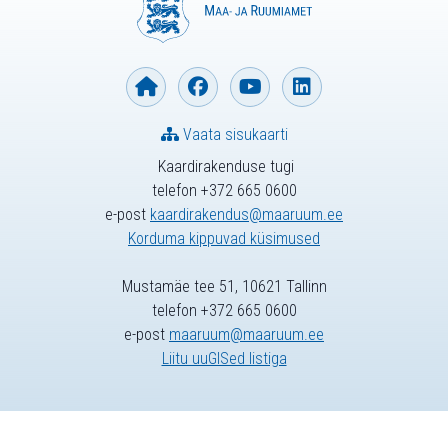
Vaata sisukaarti
Kaardirakenduse tugi
telefon +372 665 0600
e-post
kaardirakendus@maaruum.ee
Korduma kippuvad küsimused
Mustamäe tee 51, 10621 Tallinn
telefon +372 665 0600
e-post
maaruum@maaruum.ee
Liitu uuGISed listiga