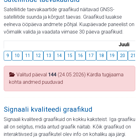
Satelliitide taevakaartide graafikud näitavad GNSS-
satelliitide suunda ja kõrgust taevas. Graafikud luuakse
eelneva ööpäeva andmete põhjal. Kuupäevade paneelist on
võimalik valida ja vaadata viimase 30 päeva graafikuid.
Juuli
9
10
11
12
13
14
15
16
17
18
19
20
21
Valitud päeval
144
(24.05.2026) Kärdla tugijaama
kohta andmed puuduvad
Signaali kvaliteedi graafikud
Signaali kvaliteedi graafikuid on kokku kaksteist. Iga graafiku
all on selgitus, mida antud graafik näitab. Kõik graafikud on
interaktiivsed ja graafikutel olev info on kohaliku aja järgi.