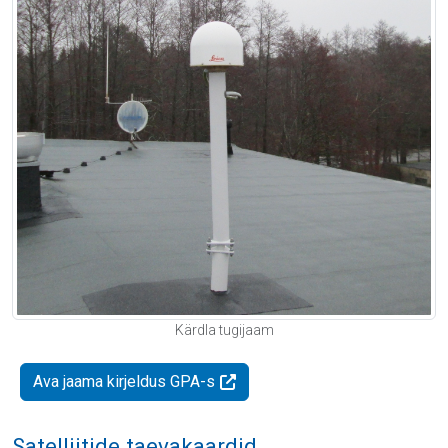
Kärdla tugijaam
Ava jaama kirjeldus GPA-s
Satelliitide taevakaardid