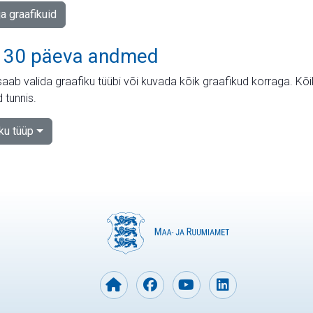
ja graafikuid
 30 päeva andmed
aab valida graafiku tüübi või kuvada kõik graafikud korraga. Kõ
 tunnis.
iku tüüp