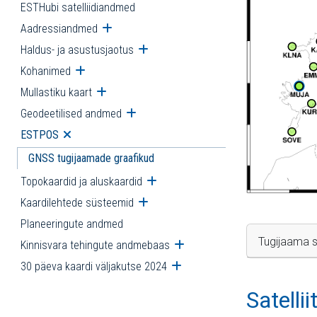
ESTHubi satelliidiandmed
Aadressiandmed
Ava alammenüü
Haldus- ja asustusjaotus
Ava alammenüü
Kohanimed
Ava alammenüü
Mullastiku kaart
Ava alammenüü
Geodeetilised andmed
Ava alammenüü
ESTPOS
Ava alammenüü
GNSS tugijaamade graafikud
Topokaardid ja aluskaardid
Ava alammenüü
Kaardilehtede süsteemid
Ava alammenüü
Planeeringute andmed
Tugijaama s
Kinnisvara tehingute andmebaas
Ava alammenüü
30 päeva kaardi väljakutse 2024
Ava alammenüü
Satelli