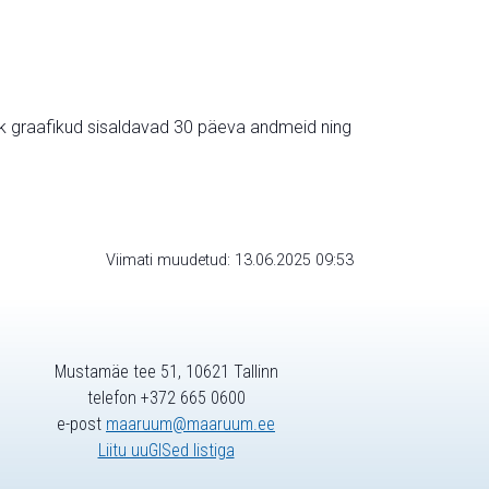
ik graafikud sisaldavad 30 päeva andmeid ning
Viimati muudetud: 13.06.2025 09:53
Mustamäe tee 51, 10621 Tallinn
telefon +372 665 0600
e-post
maaruum@maaruum.ee
Liitu uuGISed listiga