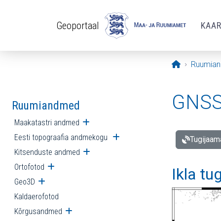
Liigu edasi põhisisu juurde
Geoportaal
KAA
Avaleht
Ruumia
GNSS 
Ruumiandmed
Maakatastri andmed
Ava alammenüü
Eesti topograafia andmekogu
Ava alammenüü
Tugijaam
Kitsenduste andmed
Ava alammenüü
Ortofotod
Ava alammenüü
Ikla tu
Geo3D
Ava alammenüü
Kaldaerofotod
Kõrgusandmed
Ava alammenüü