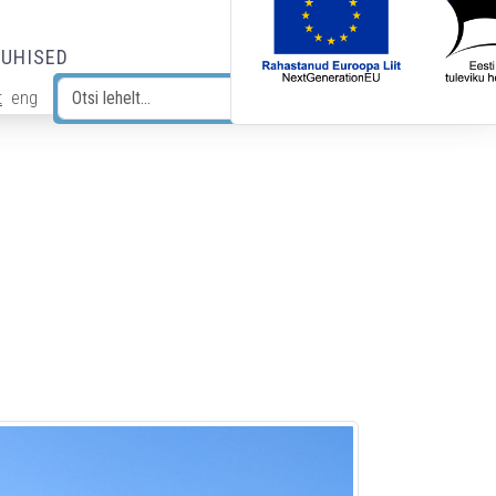
JUHISED
t
eng
Otsi