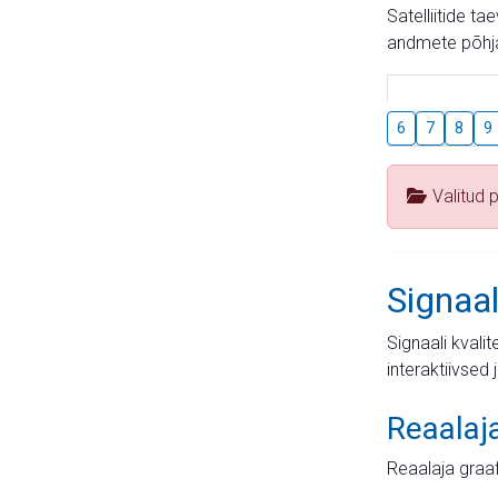
Satelliitide t
andmete põhja
6
7
8
9
Valitud 
Signaal
Signaali kvali
interaktiivsed 
Reaalaj
Reaalaja graa