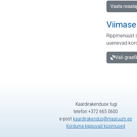
Vaata reaala
Viimase
Rippmenüüst s
uuenevad kord
Vali graaf
Kaardirakenduse tugi
telefon +372 665 0600
e-post
kaardirakendus@maaruum.ee
Korduma kippuvad küsimused