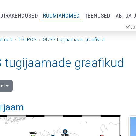
RDIRAKENDUSED
RUUMIANDMED
TEENUSED
ABI JA 
es
ndmed
ESTPOS
GNSS tugijaamade graafikud
tugijaamade graafikud
ad
gijaam