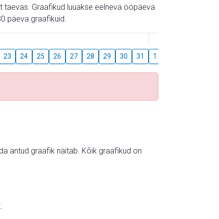
gust taevas. Graafikud luuakse eelneva ööpäeva
0 päeva graafikuid.
August
23
24
25
26
27
28
29
30
31
1
2
3
4
5
mida antud graafik näitab. Kõik graafikud on
.