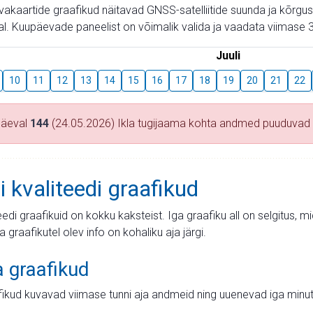
aevakaartide graafikud näitavad GNSS-satelliitide suunda ja kõr
l. Kuupäevade paneelist on võimalik valida ja vaadata viimase 3
Juuli
10
11
12
13
14
15
16
17
18
19
20
21
22
päeval
144
(24.05.2026) Ikla tugijaama kohta andmed puuduvad
i kvaliteedi graafikud
teedi graafikuid on kokku kaksteist. Iga graafiku all on selgitus, 
ja graafikutel olev info on kohaliku aja järgi.
a graafikud
fikud kuvavad viimase tunni aja andmeid ning uuenevad iga minut