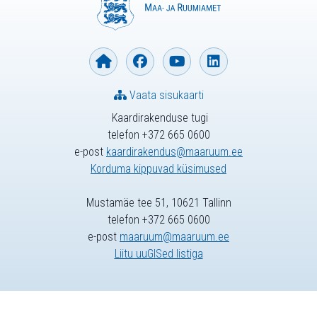
Vaata sisukaarti
Kaardirakenduse tugi
telefon +372 665 0600
e-post
kaardirakendus@maaruum.ee
Korduma kippuvad küsimused
Mustamäe tee 51, 10621 Tallinn
telefon +372 665 0600
e-post
maaruum@maaruum.ee
Liitu uuGISed listiga