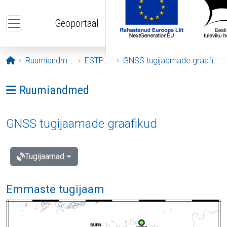
Liigu edasi põhisisu juurde
Geoportaal
Avaleht
Ruumiandmed
ESTPOS
GNSS tugijaamade graafikud
Ava menüü: Ruumiandmed
Ruumiandmed
GNSS tugijaamade graafikud
Tugijaamad
Emmaste tugijaam