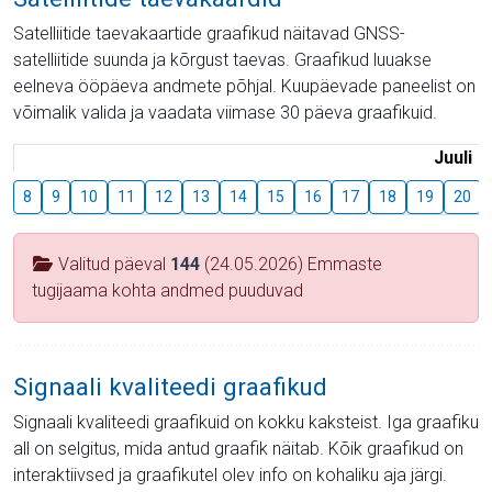
Satelliitide taevakaartide graafikud näitavad GNSS-
satelliitide suunda ja kõrgust taevas. Graafikud luuakse
eelneva ööpäeva andmete põhjal. Kuupäevade paneelist on
võimalik valida ja vaadata viimase 30 päeva graafikuid.
Juuli
8
9
10
11
12
13
14
15
16
17
18
19
20
Valitud päeval
144
(24.05.2026) Emmaste
tugijaama kohta andmed puuduvad
Signaali kvaliteedi graafikud
Signaali kvaliteedi graafikuid on kokku kaksteist. Iga graafiku
all on selgitus, mida antud graafik näitab. Kõik graafikud on
interaktiivsed ja graafikutel olev info on kohaliku aja järgi.