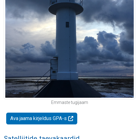
Emmaste tugijaam
Ava jaama kirjeldus GPA-s
Satelliitide taevakaardid