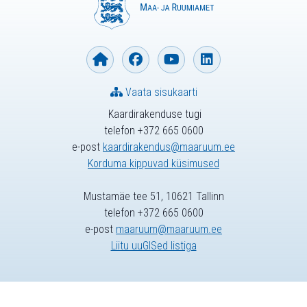
Vaata sisukaarti
Kaardirakenduse tugi
telefon +372 665 0600
e-post
kaardirakendus@maaruum.ee
Korduma kippuvad küsimused
Mustamäe tee 51, 10621 Tallinn
telefon +372 665 0600
e-post
maaruum@maaruum.ee
Liitu uuGISed listiga