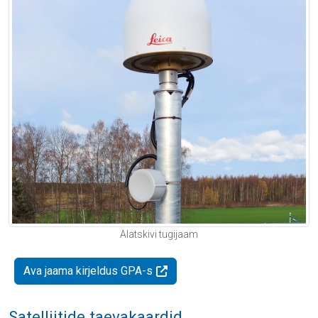
Alatskivi tugijaam
Ava jaama kirjeldus GPA-s
Satelliitide taevakaardid