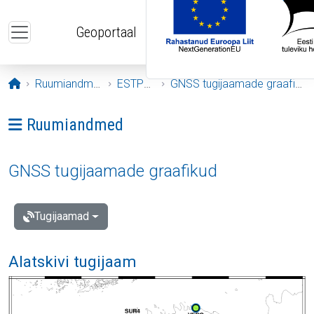
Liigu edasi põhisisu juurde
Geoportaal
Avaleht
Ruumiandmed
ESTPOS
GNSS tugijaamade graafikud
Ava menüü: Ruumiandmed
Ruumiandmed
GNSS tugijaamade graafikud
Tugijaamad
Alatskivi tugijaam