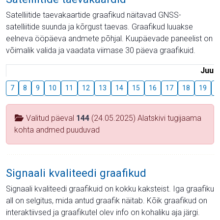
Satelliitide taevakaartide graafikud näitavad GNSS-
satelliitide suunda ja kõrgust taevas. Graafikud luuakse
eelneva ööpäeva andmete põhjal. Kuupäevade paneelist on
võimalik valida ja vaadata viimase 30 päeva graafikuid.
Juuli
7
8
9
10
11
12
13
14
15
16
17
18
19
2
Valitud päeval
144
(24.05.2025) Alatskivi tugijaama
kohta andmed puuduvad
Signaali kvaliteedi graafikud
Signaali kvaliteedi graafikuid on kokku kaksteist. Iga graafiku
all on selgitus, mida antud graafik näitab. Kõik graafikud on
interaktiivsed ja graafikutel olev info on kohaliku aja järgi.