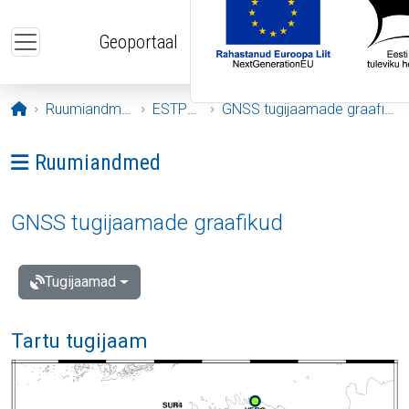
Liigu edasi põhisisu juurde
Geoportaal
Avaleht
Ruumiandmed
ESTPOS
GNSS tugijaamade graafikud
Ava menüü: Ruumiandmed
Ruumiandmed
GNSS tugijaamade graafikud
Tugijaamad
Tartu tugijaam