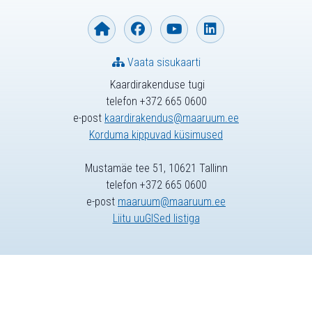
Vaata sisukaarti
Kaardirakenduse tugi
telefon +372 665 0600
e-post
kaardirakendus@maaruum.ee
Korduma kippuvad küsimused
Mustamäe tee 51, 10621 Tallinn
telefon +372 665 0600
e-post
maaruum@maaruum.ee
Liitu uuGISed listiga