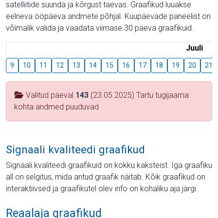
satelliitide suunda ja kõrgust taevas. Graafikud luuakse
eelneva ööpäeva andmete põhjal. Kuupäevade paneelist on
võimalik valida ja vaadata viimase 30 päeva graafikuid.
Juuli
9
10
11
12
13
14
15
16
17
18
19
20
21
Valitud päeval
143
(23.05.2025) Tartu tugijaama
kohta andmed puuduvad
Signaali kvaliteedi graafikud
Signaali kvaliteedi graafikuid on kokku kaksteist. Iga graafiku
all on selgitus, mida antud graafik näitab. Kõik graafikud on
interaktiivsed ja graafikutel olev info on kohaliku aja järgi.
Reaalaja graafikud