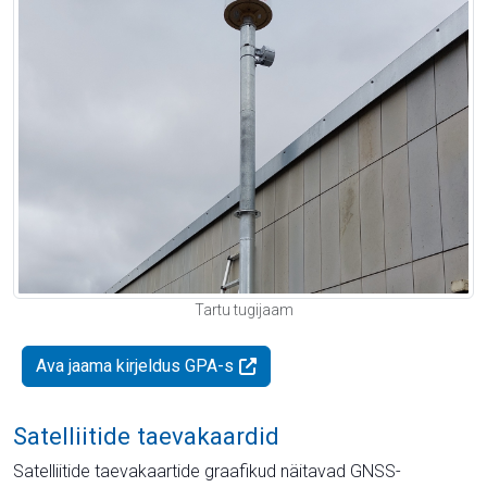
Tartu tugijaam
Ava jaama kirjeldus GPA-s
Satelliitide taevakaardid
Satelliitide taevakaartide graafikud näitavad GNSS-