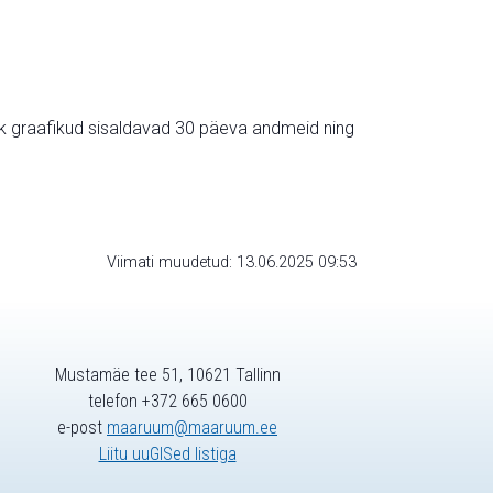
ik graafikud sisaldavad 30 päeva andmeid ning
Viimati muudetud: 13.06.2025 09:53
Mustamäe tee 51, 10621 Tallinn
telefon +372 665 0600
e-post
maaruum@maaruum.ee
Liitu uuGISed listiga