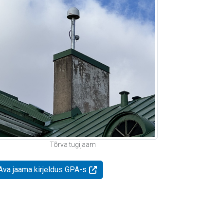
Tõrva tugijaam
Ava jaama kirjeldus GPA-s