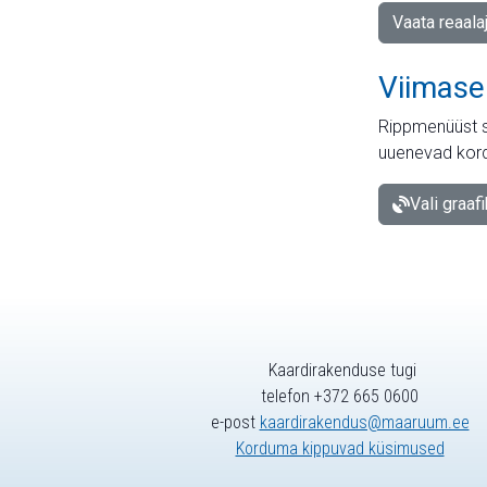
Vaata reaala
Viimase
Rippmenüüst s
uuenevad kord
Vali graaf
Kaardirakenduse tugi
telefon +372 665 0600
e-post
kaardirakendus@maaruum.ee
Korduma kippuvad küsimused