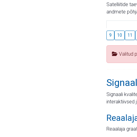
Satelliitide t
andmete põhja
9
10
11
Valitud 
Signaal
Signaali kvali
interaktiivsed 
Reaalaj
Reaalaja graa