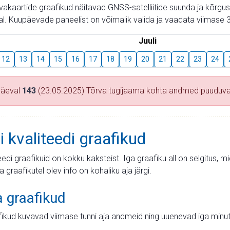
aevakaartide graafikud näitavad GNSS-satelliitide suunda ja kõr
l. Kuupäevade paneelist on võimalik valida ja vaadata viimase 3
Juuli
12
13
14
15
16
17
18
19
20
21
22
23
24
päeval
143
(23.05.2025) Tõrva tugijaama kohta andmed puuduv
i kvaliteedi graafikud
teedi graafikuid on kokku kaksteist. Iga graafiku all on selgitus, 
ja graafikutel olev info on kohaliku aja järgi.
a graafikud
fikud kuvavad viimase tunni aja andmeid ning uuenevad iga minut