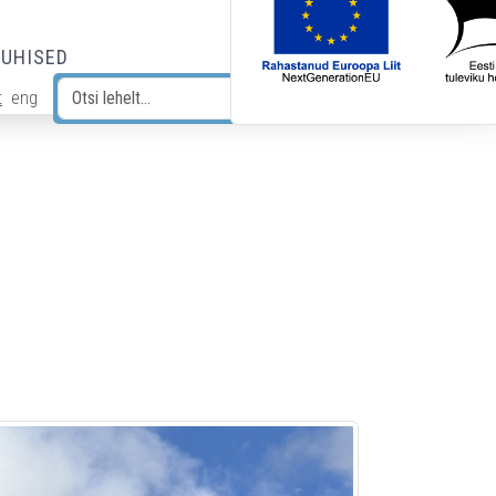
JUHISED
t
eng
Otsi