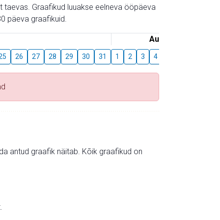
gust taevas. Graafikud luuakse eelneva ööpäeva
0 päeva graafikuid.
August
25
26
27
28
29
30
31
1
2
3
4
5
6
7
8
ad
mida antud graafik näitab. Kõik graafikud on
.