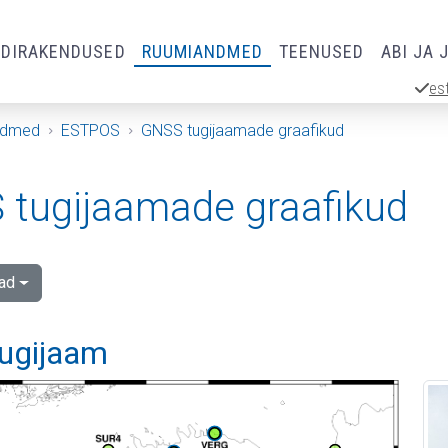
RDIRAKENDUSED
RUUMIANDMED
TEENUSED
ABI JA 
es
ndmed
ESTPOS
GNSS tugijaamade graafikud
tugijaamade graafikud
ad
tugijaam