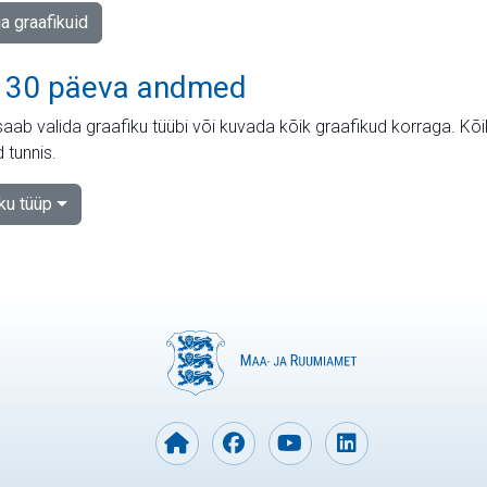
ja graafikuid
 30 päeva andmed
aab valida graafiku tüübi või kuvada kõik graafikud korraga. Kõ
 tunnis.
iku tüüp