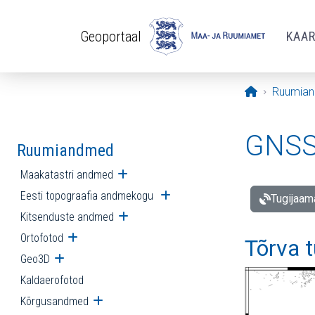
Liigu edasi põhisisu juurde
Geoportaal
KAA
Avaleht
Ruumia
GNSS 
Ruumiandmed
Maakatastri andmed
Ava alammenüü
Eesti topograafia andmekogu
Ava alammenüü
Tugijaam
Kitsenduste andmed
Ava alammenüü
Ortofotod
Ava alammenüü
Tõrva 
Geo3D
Ava alammenüü
Kaldaerofotod
Kõrgusandmed
Ava alammenüü