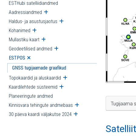
ESTHubi satelliidiandmed
Aadressiandmed
Ava alammenüü
Haldus- ja asustusjaotus
Ava alammenüü
Kohanimed
Ava alammenüü
Mullastiku kaart
Ava alammenüü
Geodeetilised andmed
Ava alammenüü
ESTPOS
Ava alammenüü
GNSS tugijaamade graafikud
Topokaardid ja aluskaardid
Ava alammenüü
Kaardilehtede süsteemid
Ava alammenüü
Planeeringute andmed
Tugijaama s
Kinnisvara tehingute andmebaas
Ava alammenüü
30 päeva kaardi väljakutse 2024
Ava alammenüü
Satelli