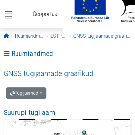
Liigu edasi põhisisu juurde
Geoportaal
Avaleht
Ruumiandmed
ESTPOS
GNSS tugijaamade graafikud
Ava menüü: Ruumiandmed
Ruumiandmed
GNSS tugijaamade graafikud
Tugijaamad
Suurupi tugijaam