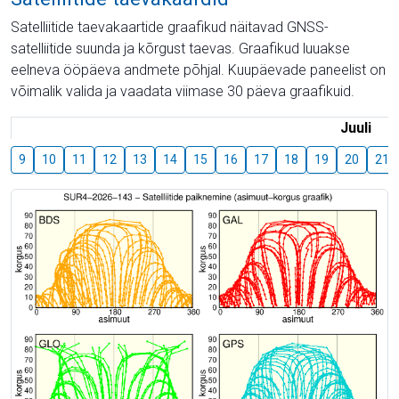
Satelliitide taevakaartide graafikud näitavad GNSS-
satelliitide suunda ja kõrgust taevas. Graafikud luuakse
eelneva ööpäeva andmete põhjal. Kuupäevade paneelist on
võimalik valida ja vaadata viimase 30 päeva graafikuid.
Juuli
9
10
11
12
13
14
15
16
17
18
19
20
21