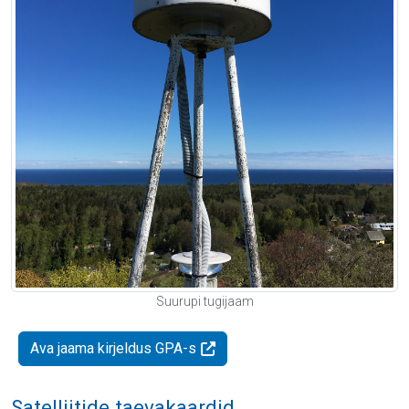
Suurupi tugijaam
Ava jaama kirjeldus GPA-s
Satelliitide taevakaardid