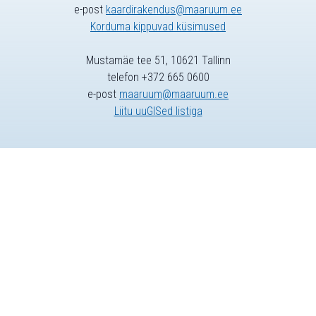
e-post
kaardirakendus@maaruum.ee
Korduma kippuvad küsimused
Mustamäe tee 51, 10621 Tallinn
telefon +372 665 0600
e-post
maaruum@maaruum.ee
Liitu uuGISed listiga